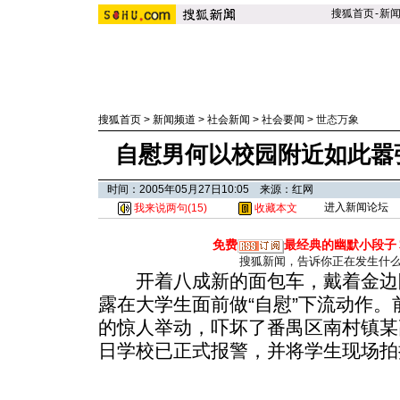
搜狐首页
-
新
搜狐首页
>
新闻频道
>
社会新闻
>
社会要闻
>
世态万象
自慰男何以校园附近如此嚣
时间：2005年05月27日10:05 来源：红网
进入新闻论坛
我来说两句(
15
)
收藏本文
免费
最经典的幽默小段子
搜狐新闻，告诉你正在发生什
开着八成新的面包车，戴着金边
露在大学生面前做“自慰”下流动作。
的惊人举动，吓坏了番禺区南村镇某
日学校已正式报警，并将学生现场拍