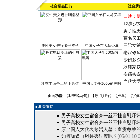
社会精品图片
社会新
口述：
12岁少
男子性无
百名员
三陪女
变性美女进行胸部整形
中国女子在大马受辱
老汉修
少妇多
刘翔家
实话实
当代大
栓在电话亭上的小男孩
中国大学生2005的黑暗
页面功能 【
我来说两句
】【
热点排行
】【
推荐
】【字体
■ 相关链接
男子高校女生宿舍旁一丝不挂自慰吓坏
男子高校女生宿舍旁一丝不挂自慰吓坏
原全国人大代表修活人墓：富贵尊荣
如何知道自慰是否过度呢？
(05/01 10: