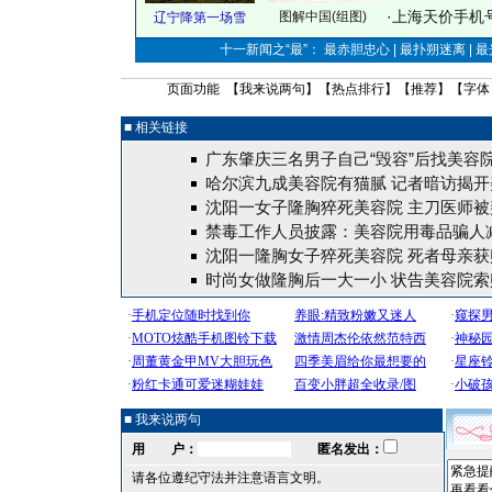
·
上海天价手机号
图解中国(组图)
辽宁降第一场雪
十一新闻之“最”： 最赤胆忠心 | 最扑朔迷离 | 
页面功能 【
我来说两句
】【
热点排行
】【
推荐
】【字体
■ 相关链接
广东肇庆三名男子自己“毁容”后找美容
哈尔滨九成美容院有猫腻 记者暗访揭开
沈阳一女子隆胸猝死美容院 主刀医师被
禁毒工作人员披露：美容院用毒品骗人减
沈阳一隆胸女子猝死美容院 死者母亲获
时尚女做隆胸后一大一小 状告美容院索
■ 我来说两句
用 户：
匿名发出：
请各位遵纪守法并注意语言文明。