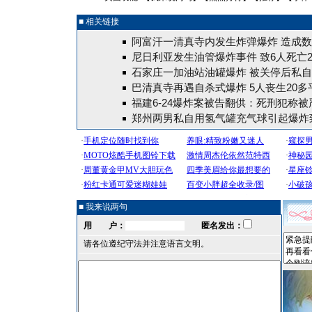
■ 相关链接
阿富汗一清真寺内发生炸弹爆炸 造成
尼日利亚发生油管爆炸事件 致6人死亡2
石家庄一加油站油罐爆炸 被关停后私
巴清真寺再遇自杀式爆炸 5人丧生20多
福建6-24爆炸案被告翻供：死刑犯称
郑州两男私自用氢气罐充气球引起爆炸致
■ 我来说两句
用 户：
匿名发出：
请各位遵纪守法并注意语言文明。