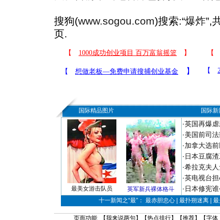
搜狗(
www.sogou.com
)搜索:“
爆炸
”
页.
国际精品图片
国际新
·
英国再爆虐
·
美国前司法
·
加拿大选前
·
日本豆腐渣
·
希拉克夫人
·
英电视台担
·
日本修宪谁
最美女游击队员
英军新兵裸体格斗
十一新闻之“最”： 最赤胆忠心 | 最扑朔迷离 | 
页面功能 【
我来说两句
】【
热点排行
】【
推荐
】【字体