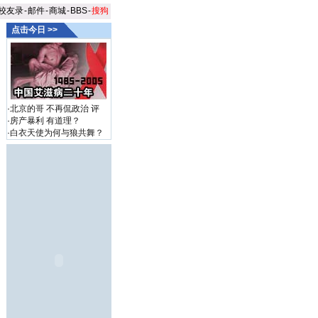
校友录
-
邮件
-
商城
-
BBS
-
搜狗
点击今日 >>
·
北京的哥 不再侃政治
评
·
房产暴利 有道理？
·
白衣天使为何与狼共舞？