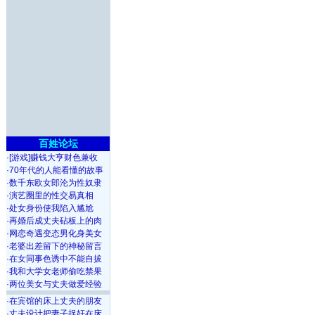
百姓论坛
·
[游戏]赚钱大亨财色兼收
·
70年代的人能看懂的故事
·
数千东欧女郎沦为性奴隶
·
演艺圈里的性交易真相
·
处女身份使我陷入尴尬
·
再婚后成丈夫砧板上的肉
·
网恋奇遇变态男化身美女
·
老婆出差留下的神秘留言
·
在女同事色诱中不能自拔
·
我和大学女老师偷吃禁果
·
两位美女与丈夫做爱经验
·
在宾馆的床上丈夫的朋友
·
丈夫设计把妻子捉奸在床