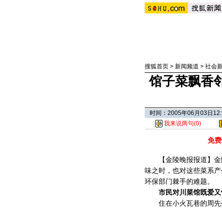
搜狐首页
>
新闻频道
>
社会
馆子菜飘香
时间：2005年06月03日1
我来说两句(
0
)
免费
【金陵晚报报道】金陵
味之时，也对这些菜系产
环保部门棘手的难题。
市民对川菜馆既爱又
住在小火瓦巷的周先生