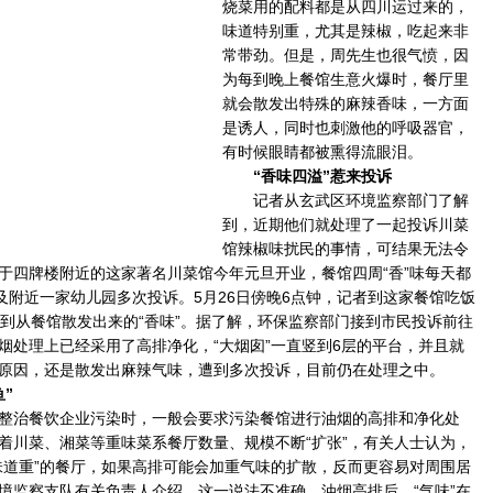
烧菜用的配料都是从四川运过来的，
味道特别重，尤其是辣椒，吃起来非
常带劲。但是，周先生也很气愤，因
为每到晚上餐馆生意火爆时，餐厅里
就会散发出特殊的麻辣香味，一方面
是诱人，同时也刺激他的呼吸器官，
有时候眼睛都被熏得流眼泪。
“香味四溢”惹来投诉
记者从玄武区环境监察部门了解
到，近期他们就处理了一起投诉川菜
馆辣椒味扰民的事情，可结果无法令
于四牌楼附近的这家著名川菜馆今年元旦开业，餐馆四周“香”味每天都
民及附近一家幼儿园多次投诉。5月26日傍晚6点钟，记者到这家餐馆吃饭
闻到从餐馆散发出来的“香味”。据了解，环保监察部门接到市民投诉前往
烟处理上已经采用了高排净化，“大烟囱”一直竖到6层的平台，并且就
原因，还是散发出麻辣气味，遭到多次投诉，目前仍在处理之中。
”
治餐饮企业污染时，一般会要求污染餐馆进行油烟的高排和净化处
着川菜、湘菜等重味菜系餐厅数量、规模不断“扩张”，有关人士认为，
味道重”的餐厅，如果高排可能会加重气味的扩散，反而更容易对周围居
境监察支队有关负责人介绍，这一说法不准确，油烟高排后，“气味”在