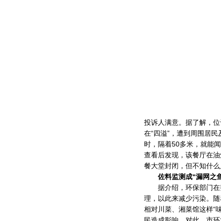
投诉人满意。据了解，位
在“四溢”，遭到周围居
时，隔着50多米，就能
查看后发现，该餐厅在油
餐大堂封闭，但不知什么
佐料监测成“漏网之鱼
据介绍，环保部门在整
理，以此来减少污染。随
相对川菜、湘菜馆这样“
民造成影响。对此，市环