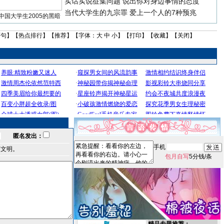
实话实说征集问题
说出你对身边事情的态度
当代大学生的九宗罪
爱上一个人的7种预兆
中国大学生2005的黑暗
两句
】【
热点排行
】【
推荐
】【字体：
大
中
小
】【
打印
】【
收藏
】【
关闭
】
匿名发出：
手机
言文明。
包月自写
5分钱/条