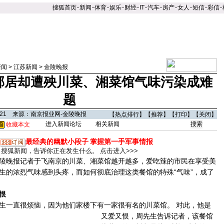
搜狐首页
-
新闻
-
体育
-
娱乐
-
财经
-
IT
-
汽车
-
房产
-
女人
-
短信
-
彩信
-
新闻
>
江苏新闻
>
金陵晚报
邻居却遭殃川菜、湘菜馆气味污染成难
题
2:21 来源：南京报业网-金陵晚报
【
热点排行
】【
推荐
】【
打印
】【
关闭
】
进入新闻论坛
相关新闻
收藏本文
最经典的幽默小段子
掌握第一手军事情报
搜狐新闻，告诉你正在发生什么。
点击进入>>>
晚报记者于飞南京的川菜、湘菜馆越开越多，爱吃辣的市民在享受美
生的浓烈气味感到头疼，而如何彻底治理这类餐馆的特殊“气味”，成了
恨
一直很烦恼，因为他们家楼下有一家很有名的川菜馆。
对此，他是
又爱又恨，周先生告诉记者，该餐馆