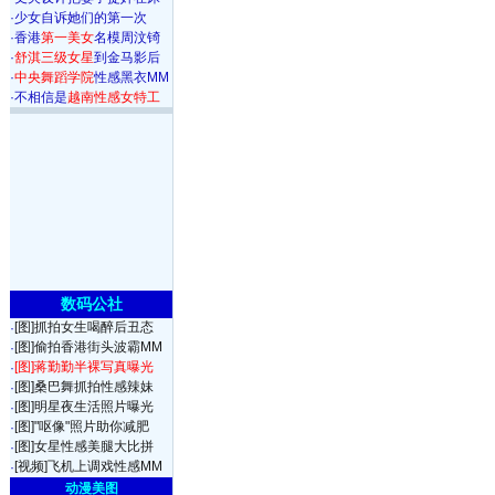
·
少女自诉她们的第一次
·
香港
第一美女
名模周汶锜
·
舒淇三级女星
到金马影后
·
中央舞蹈学院
性感黑衣MM
·
不相信是
越南性感女特工
数码公社
[图]抓拍女生喝醉后丑态
·
[图]偷拍香港街头波霸MM
·
[图]蒋勤勤半裸写真曝光
·
[图]桑巴舞抓拍性感辣妹
·
[图]明星夜生活照片曝光
·
[图]"呕像"照片助你减肥
·
[图]女星性感美腿大比拼
·
[视频]飞机上调戏性感MM
·
动漫美图