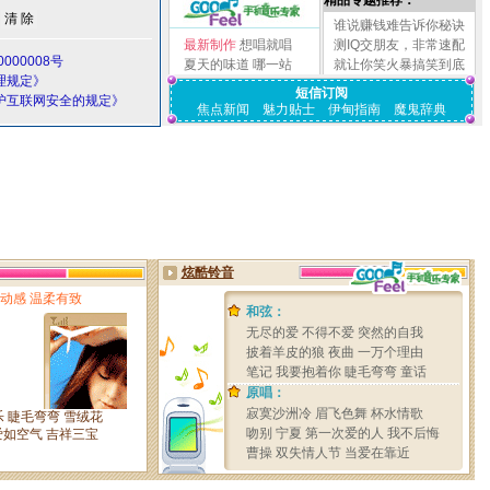
精品专题推荐：
谁说赚钱难告诉你秘诀
最新制作
想唱就唱
测IQ交朋友，非常速配
000008号
夏天的味道
哪一站
就让你笑火暴搞笑到底
理规定》
短信订阅
护互联网安全的规定》
焦点新闻
魅力贴士
伊甸指南
魔鬼辞典