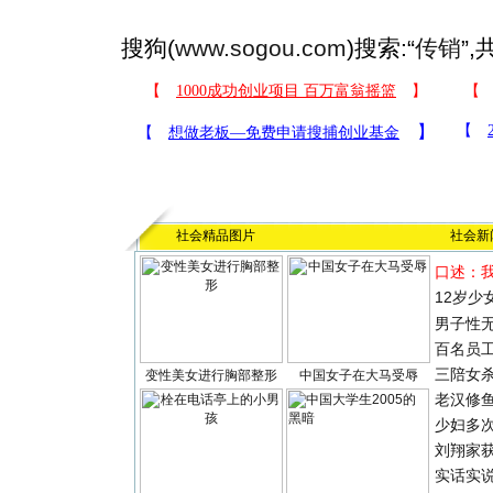
搜狗(
www.sogou.com
)搜索:“
传销
”
社会精品图片
社会新
口述：
12岁少
男子性无
百名员
三陪女
变性美女进行胸部整形
中国女子在大马受辱
老汉修
少妇多
刘翔家
实话实