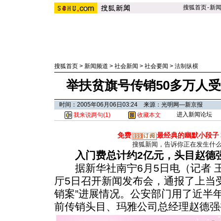
搜狐首页
-
新
搜狐首页
>
新闻频道
>
社会新闻
>
社会要闻
>
法制纵横
举扶贫旗号传销50多万人受
时间：2005年06月06日03:24 来源：光明网—新京报
进入新闻论坛
我来说两句(
1
)
收藏本文
免费
最经典的幽默小段子
搜狐新闻，告诉你正在发生什
入门费总计约2亿元，头目赵德
据新华社南宁6月5日电（记者 
厅5日召开新闻发布会，通报了上当受
销案”进展情况。公安部门用了近半
前传销头目、玛雅公司总经理赵德强