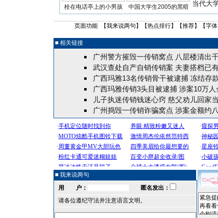
当代大
栓在电话亭上的小男孩
中国大学生2005的黑暗
页面功能 【
我来说两句
】【
热点排行
】【
推荐
】【字体
■ 相关链接
广州警方摧毁一传销窝点 八层楼清出
武汉查处自产自销传销案 夫妻搭档已有
广西玛雅13名传销骨干被逮捕 冻结存款
广西玛雅传销3头目被逮捕 涉案10万人
儿子执迷传销钱迷心窍 慈父劝儿回家
广州捣毁一传销诈骗窝点 涉案金额约
■ 我来说两句
用 户：
匿名发出：
请各位遵纪守法并注意语言文明。