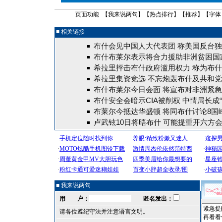
页面功能 【
我来说两句
】【
热点排行
】【
推荐
】【字体
■ 相关链接
布什会见中国人大代表团 称美国反台
布什布莱尔表示将合力援助非洲贫困国家
希拉里抨击布什政府滥用权力 称为布
希拉里集资竞选 不忘炮轰布什及共和
布什布莱尔今日会面 将宣布对非洲紧
布什安全会暗示CIA被削权 中情局长成“
布莱尔今抵达华盛顿 将同布什讨论8国
卢武铉10日将晤布什 可能提重开六方
■ 我来说两句
用 户：
匿名发出：
请各位遵纪守法并注意语言文明。