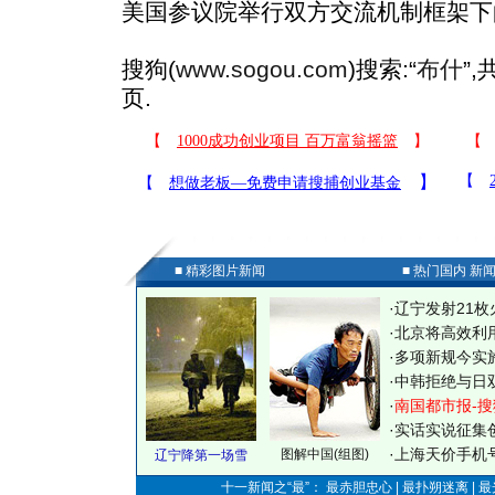
美国参议院举行双方交流机制框架下
搜狗(
www.sogou.com
)搜索:“
布什
”
页.
■ 精彩图片新闻
■ 热门国内 新
·
辽宁发射21枚
·
北京将高效利
·
多项新规今实
·
中韩拒绝与日
·
南国都市报-搜
·
实话实说征集
·
上海天价手机号
图解中国(组图)
辽宁降第一场雪
十一新闻之“最”： 最赤胆忠心 | 最扑朔迷离 | 