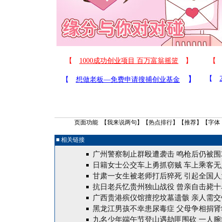
页面功能 【
我来说两句
】【
热点排行
】【
推荐
】【字体
■ 相关链接
广州警察制止群殴遭袭击 鸣枪后仍被围攻
日籍女士公交车上勇抓窃贼 车上乘客无
甘肃一女生被老师打后猝死 引起全国人
抗日老兵忆贵州独山战役 曾亲自击毙十
广西贵港殡仪馆擅挖坟墓遗骸 亲人需交
黑龙江男孩不幸患尿毒症 父母争相捐肾
九名少年端午节登山遇劫匪围砍 一人腕