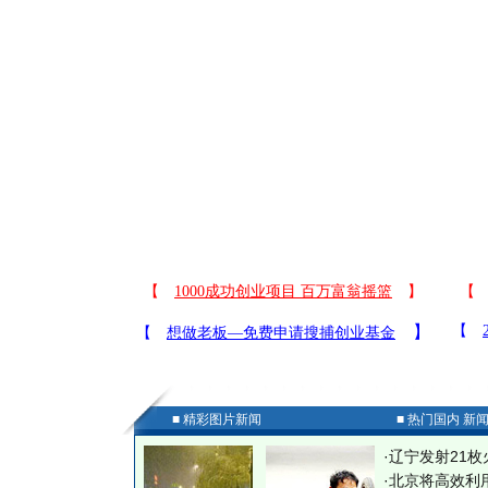
■ 精彩图片新闻
■ 热门国内 新
·
辽宁发射21枚
·
北京将高效利