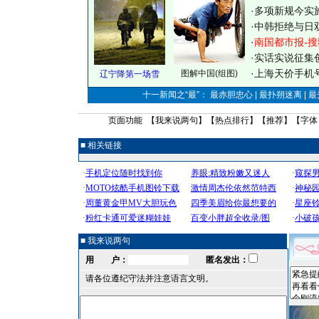
·
多项新规今实
·
中韩拒绝与日
·
南国都市报-搜
·
实话实说征集
·
上海天价手机号
图解中国(组图)
辽宁降第一场雪
十一新闻之“最”： 最赤胆忠心 | 最扑朔迷离 | 
页面功能 【
我来说两句
】【
热点排行
】【
推荐
】【字体
■ 相关链接
■ 我来说两句
用 户：
匿名发出：
请各位遵纪守法并注意语言文明。