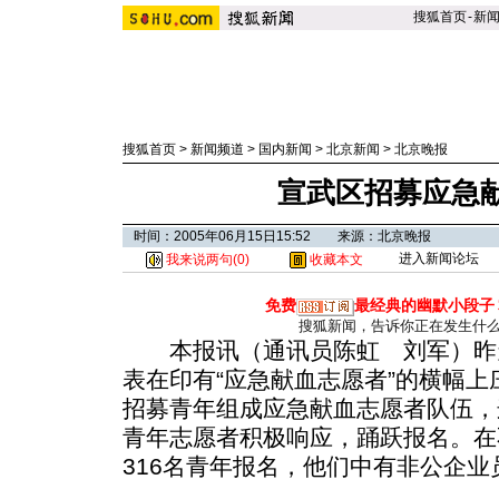
搜狐首页
-
新
搜狐首页
>
新闻频道
>
国内新闻
>
北京新闻
>
北京晚报
宣武区招募应急
时间：2005年06月15日15:52 来源：北京晚报
进入新闻论坛
我来说两句(
0
)
收藏本文
免费
最经典的幽默小段子
搜狐新闻，告诉你正在发生什
本报讯（通讯员陈虹 刘军）昨天
表在印有“应急献血志愿者”的横幅
招募青年组成应急献血志愿者队伍，
青年志愿者积极响应，踊跃报名。在
316名青年报名，他们中有非公企