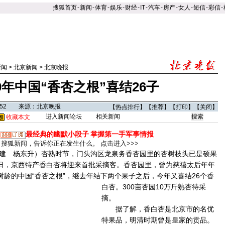
搜狐首页
-
新闻
-
体育
-
娱乐
-
财经
-
IT
-
汽车
-
房产
-
女人
-
短信
-
彩信
-
新闻
>
北京新闻
>
北京晚报
00年中国“香杏之根”喜结26子
15:52 来源：北京晚报
【
热点排行
】【
推荐
】【
打印
】【
关闭
】
进入新闻论坛
相关新闻
收藏本文
最经典的幽默小段子
掌握第一手军事情报
搜狐新闻，告诉你正在发生什么。
点击进入>>>
 杨东升）杏熟时节，门头沟区龙泉务香杏园里的杏树枝头已是硕果
8日，京西特产香白杏将迎来首批采摘客。香杏园里，曾为慈禧太后年年
树龄的中国“香杏之根”，继去年结下两个果子之后，今年又喜结26个香
白杏。
300亩杏园10万斤熟杏待采
摘。
据了解，香白杏是北京市的名优
特果品，明清时期曾是皇家的贡品。