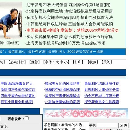
·
辽宁发射21枚火箭催雪 沈阳降今冬第1场雪(图)
·
北京将高效利用土地 地铁沿线拟建新经济适用房
·
多项新规今实施带来深刻影响 禁止性骚扰首入法
·
中韩拒绝与日双边峰会 三国领导人会议可能取消
·
南国都市报-搜狐年度策划：梦想2006大型征集活动
·
实话实说征集创新梦
怎么看刘翔家获评五好家庭
·
上海天价手机号码炒到16万元 号虫操纵市场
解中国(组图)
”： 最赤胆忠心 | 最扑朔迷离 | 最光彩照人: 2005诺贝尔奖逐一揭晓
句
】【
热点排行
】【
推荐
】【字体：
大
中
小
】【
打印
】 【
收藏
】【
关闭
】
匿名发出：
手机
言文明。