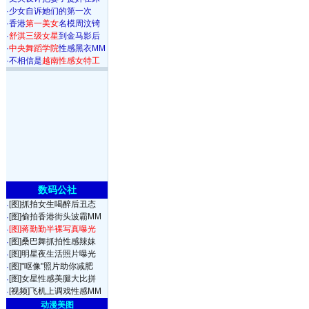
·
少女自诉她们的第一次
·
香港
第一美女
名模周汶锜
·
舒淇三级女星
到金马影后
·
中央舞蹈学院
性感黑衣MM
·
不相信是
越南性感女特工
数码公社
[图]抓拍女生喝醉后丑态
·
[图]偷拍香港街头波霸MM
·
[图]蒋勤勤半裸写真曝光
·
[图]桑巴舞抓拍性感辣妹
·
[图]明星夜生活照片曝光
·
[图]"呕像"照片助你减肥
·
[图]女星性感美腿大比拼
·
[视频]飞机上调戏性感MM
·
动漫美图