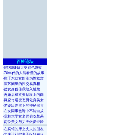
百姓论坛
·
[游戏]赚钱大亨财色兼收
·
70年代的人能看懂的故事
·
数千东欧女郎沦为性奴隶
·
演艺圈里的性交易真相
·
处女身份使我陷入尴尬
·
再婚后成丈夫砧板上的肉
·
网恋奇遇变态男化身美女
·
老婆出差留下的神秘留言
·
在女同事色诱中不能自拔
·
我和大学女老师偷吃禁果
·
两位美女与丈夫做爱经验
·
在宾馆的床上丈夫的朋友
·
丈夫设计把妻子捉奸在床