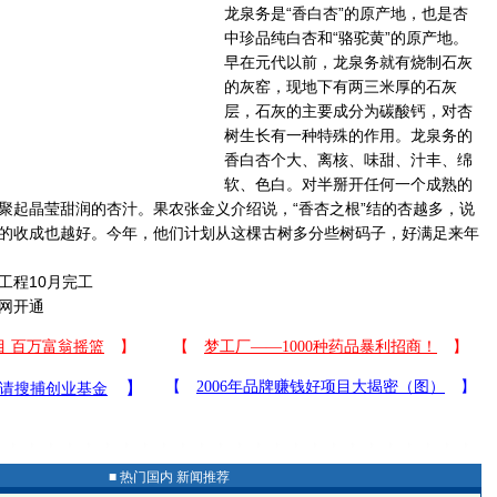
龙泉务是“香白杏”的原产地，也是杏
中珍品纯白杏和“骆驼黄”的原产地。
早在元代以前，龙泉务就有烧制石灰
的灰窑，现地下有两三米厚的石灰
层，石灰的主要成分为碳酸钙，对杏
树生长有一种特殊的作用。龙泉务的
香白杏个大、离核、味甜、汁丰、绵
软、色白。对半掰开任何一个成熟的
聚起晶莹甜润的杏汁。果农张金义介绍说，“香杏之根”结的杏越多，说
的收成也越好。今年，他们计划从这棵古树多分些树码子，好满足来年
程10月完工
网开通
■ 热门国内 新闻推荐