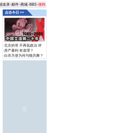
校友录
-
邮件
-
商城
-
BBS
-
搜狗
点击今日 >>
·
北京的哥 不再侃政治
评
·
房产暴利 有道理？
·
白衣天使为何与狼共舞？