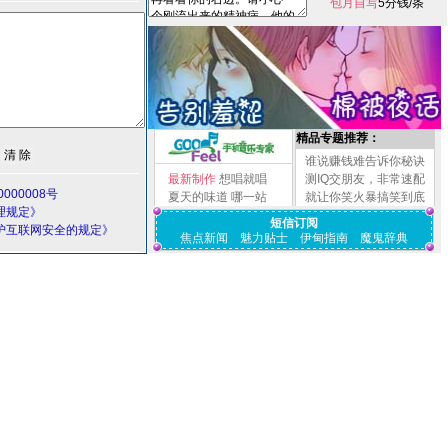
包月自写
5分钱/条
精品专题推荐：
谁说赚钱难告诉你秘诀
最新制作
想唱就唱
测IQ交朋友，非常速配
000008号
夏天的味道
哪一站
就让你笑火暴搞笑到底
理规定》
短信订阅
护互联网安全的规定》
焦点新闻
魅力贴士
伊甸指南
魔鬼辞典