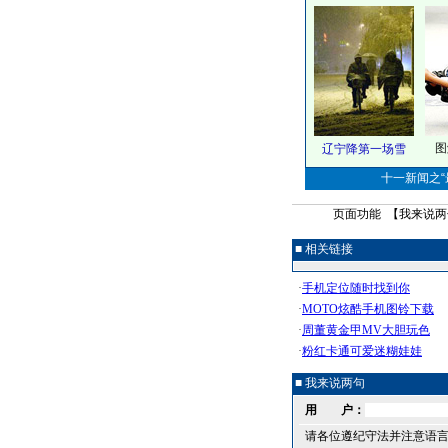
图
辽宁降第一场雪
十一新闻之“最
页面功能 【
我来说两
■ 相关链接
■ 我来说两句
用 户：
请各位遵纪守法并注意语