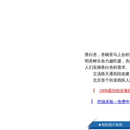
香白杏，杏碗里马上会积
明杏树生命力越旺盛，杏
人们采摘香白杏的需求。
立汤路天通苑段改建工
北京首个街道残疾人
■ 精彩图片新闻