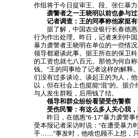
作组将于今日提审王、段、张仨暴力
袭警者之一王晓明以前也参与过
记者调查：王的同事称他家挺有钱
据了解，中国农业银行长春德惠
行为作出处理。昨日，记者来到中国
暴力袭警者王晓明在单位的一些情况
领导都避谈此事。据王所在的保卫科
的工资也就七八百元。那他为何自称
钱。”王的同事给了记者这样的解释
们没有过多谈论。谈起王的为人，他
以，但在社会上也挺能“混”的。据
与人发生群殴，后用钱了结。
领导和群众纷纷看望受伤警察
受伤民警：有这么多人关心我，
昨日，在德惠“6·17”暴力袭警
受本报记者采访时说：“在遭受暴力
手……”事发时，他啥也顾不上想，