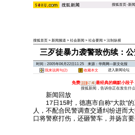
搜狐首页
-
新
搜狐首页
>
新闻频道
>
社会新闻
>
社会要闻
>
法制纵横
三歹徒暴力袭警致伤续：公
时间：2005年06月22日11:25 来源：华商网—新文化报
进入新闻论坛
我来说两句(
2
)
收藏本文
免费
最经典的幽默小段子
搜狐新闻，告诉你正在发生什
新闻回放
17日15时，德惠市自称“大款”
人，不配合民警调查交通纠纷进而大
口将警察打伤，还砸警车，并扬言要