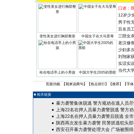
口述：
12岁少
男子性无
百名员
三陪女
变性美女进行胸部整形
中国女子在大马受辱
老汉修
少妇多
刘翔家
实话实
当代大
栓在电话亭上的小男孩
中国大学生2005的黑暗
页面功能 【
我来说两句
】【
热点排行
】【
推荐
】【字体
■ 相关链接
暴力袭警集体脱逃 警方规劝在逃人员尽
上海22名在押人员暴力袭警脱逃 警方
上海22名在押人员暴力袭警后脱逃 全
陕西再次发生暴力袭警 民警抓逃犯头部被
西安召开暴力袭警处理大会 广场被围得