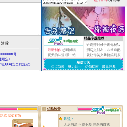
包月自写
5分钱/条
精品专题推荐：
谁说赚钱难告诉你秘诀
最新制作
想唱就唱
测IQ交朋友，非常速配
000008号
夏天的味道
哪一站
就让你笑火暴搞笑到底
理规定》
短信订阅
护互联网安全的规定》
焦点新闻
魅力贴士
伊甸指南
魔鬼辞典