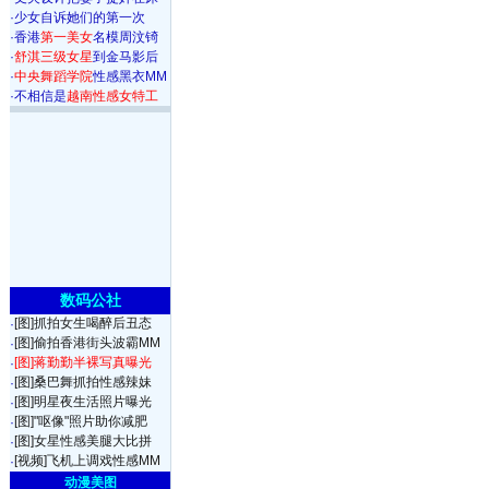
·
少女自诉她们的第一次
·
香港
第一美女
名模周汶锜
·
舒淇三级女星
到金马影后
·
中央舞蹈学院
性感黑衣MM
·
不相信是
越南性感女特工
数码公社
[图]抓拍女生喝醉后丑态
·
[图]偷拍香港街头波霸MM
·
[图]蒋勤勤半裸写真曝光
·
[图]桑巴舞抓拍性感辣妹
·
[图]明星夜生活照片曝光
·
[图]"呕像"照片助你减肥
·
[图]女星性感美腿大比拼
·
[视频]飞机上调戏性感MM
·
动漫美图