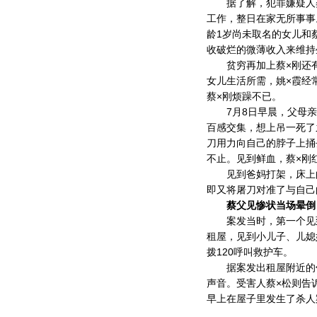
据了解，犯罪嫌疑人蔡
工作，整日在家无所事事
龄1岁尚未取名的女儿和
收破烂的微薄收入来维持
贫穷再加上蔡×刚还有
女儿生活所需，姚×霞经
蔡×刚烦躁不已。
7月8日早晨，父母亲
百感交集，想上吊一死了
刀用力向自己的脖子上捅
不止。见到鲜血，蔡×刚
见到爸妈打架，床上的
即又将屠刀对准了与自己
蔡父见惨状当场晕倒
案发当时，第一个见到
租屋，见到小儿子、儿媳
拨120呼叫救护车。
据案发出租屋附近的邻
声音。受害人蔡×松则告
早上在屋子里发生了杀人