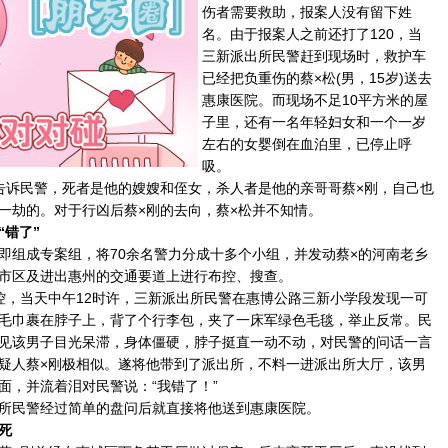
伤者需要救助，报案人没有留下姓
名。由于报案人之前还打了120，当
三新派出所民警赶到现场时，救护车
已经把负重伤的蔡×松(男，15岁)送去
惠康医院。而现场不足10平方米的屋
子里，还有一名年轻妇女和一个一岁
左右的女婴倒在血泊里，已停止呼
吸。
诉民警，死者是他的嫂嫂和侄女，杀人者是他的亲哥哥蔡×刚，自己也
一劫的。对于行凶后蔡×刚的去向，蔡×松并不知情。
“错了”
组成专案组，将70余名警力分成十多个小组，并发动蔡×的河南老乡
市区及进出惠州的交通要道上进行布控、搜查。
，当天中午12时许，三新派出所民警在惠博公路三新小学段发现一可
毛巾裹在脖子上，背了个行李包，夹了一床军绿色毛毯，举止反常。民
见该男子目光呆滞，身体僵硬，脖子挺直一动不动，对民警的问话一言
疑人蔡×刚极相似。遂将他带到了派出所，不料一进派出所大厅，该男
面，并流着泪对民警说：“我错了！”
民警经过简单的盘问后就直接将他送到惠康医院。
死