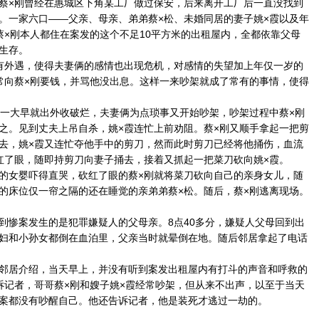
×刚曾经在惠城区下角某工厂做过保安，后来离开工厂后一直没找到
。一家六口——父亲、母亲、弟弟蔡×松、未婚同居的妻子姚×霞以及年
蔡×刚本人都住在案发的这个不足10平方米的出租屋内，全都依靠父母
生存。
外遇，使得夫妻俩的感情也出现危机，对感情的失望加上年仅一岁的
常向蔡×刚要钱，并骂他没出息。这样一来吵架就成了常有的事情，使得
一大早就出外收破烂，夫妻俩为点琐事又开始吵架，吵架过程中蔡×刚
之。见到丈夫上吊自杀，姚×霞连忙上前劝阻。蔡×刚又顺手拿起一把剪
去，姚×霞又连忙夺他手中的剪刀，然而此时剪刀已经将他捅伤，血流
红了眼，随即持剪刀向妻子捅去，接着又抓起一把菜刀砍向姚×霞。
女婴吓得直哭，砍红了眼的蔡×刚就将菜刀砍向自己的亲身女儿，随
的床位仅一帘之隔的还在睡觉的亲弟弟蔡×松。随后，蔡×刚逃离现场。
惨案发生的是犯罪嫌疑人的父母亲。8点40多分，嫌疑人父母回到出
妇和小孙女都倒在血泊里，父亲当时就晕倒在地。随后邻居拿起了电话
居介绍，当天早上，并没有听到案发出租屋内有打斗的声音和呼救的
诉记者，哥哥蔡×刚和嫂子姚×霞经常吵架，但从来不出声，以至于当天
案都没有吵醒自己。他还告诉记者，他是装死才逃过一劫的。