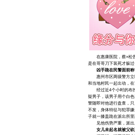
在惠康医院，蔡×松告
是在哥哥刀下装死才躲过
凶手跪在民警面前称
惠州市区两级警方立即
和当地村民一起出动，在
经过近4个小时的布控
疑男子，该男子用个白色
警随即对他进行盘查，只
不发，身体特征与犯罪嫌
子就一膝盖跪在派出所里
见他伤势严重，派出所
女儿未起名就被父砍