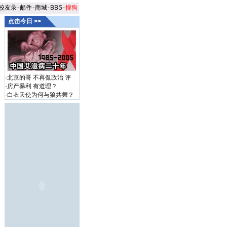
校友录
-
邮件
-
商城
-
BBS
-
搜狗
点击今日 >>
·
北京的哥 不再侃政治
评
·
房产暴利 有道理？
·
白衣天使为何与狼共舞？