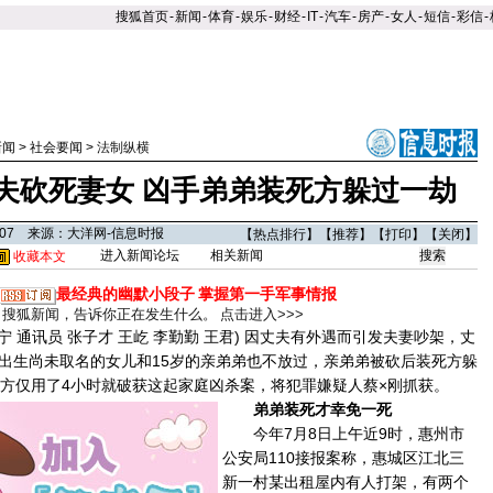
搜狐首页
-
新闻
-
体育
-
娱乐
-
财经
-
IT
-
汽车
-
房产
-
女人
-
短信
-
彩信
-
新闻
>
社会要闻
>
法制纵横
夫砍死妻女 凶手弟弟装死方躲过一劫
1:07 来源：大洋网-信息时报
【
热点排行
】【
推荐
】【
打印
】【
关闭
】
进入新闻论坛
相关新闻
收藏本文
最经典的幽默小段子
掌握第一手军事情报
搜狐新闻，告诉你正在发生什么。
点击进入>>>
 通讯员 张子才 王屹 李勤勤 王君) 因丈夫有外遇而引发夫妻吵架，丈
出生尚未取名的女儿和15岁的亲弟弟也不放过，亲弟弟被砍后装死方躲
警方仅用了4小时就破获这起家庭凶杀案，将犯罪嫌疑人蔡×刚抓获。
弟弟装死才幸免一死
今年7月8日上午近9时，惠州市
公安局110接报案称，惠城区江北三
新一村某出租屋内有人打架，有两个