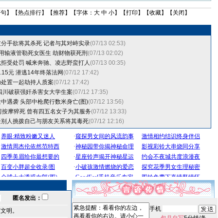
两句
】【
热点排行
】【
推荐
】【字体：
大
中
小
】【
打印
】【
收藏
】【
关闭
】
分手欲将其杀死 记者与其对峙实录
(07/13 02:53)
用输液管勒死女医生 劫财物获死刑
(07/13 02:02)
拒受处罚 喊来奔驰、凌志野蛮打人
(07/13 00:35)
5.15元 潜逃14年终落法网
(07/12 17:42)
功处置一起劫持人质案
(07/12 17:42)
四川破获强奸杀害女大学生案
(07/12 17:35)
中遇袭 头部中枪爬行数米身亡(图)
(07/12 13:56)
房按摩猝死 曾有四五名女子为其服务
(07/12 13:33)
疑别人挑拨自己与朋友关系将其毒死
(07/12 12:16)
匿名发出：
手机
言文明。