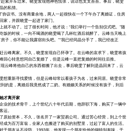
听赶紧开车过来。晓雯发现他神色慌张，说话也支支吾吾。事后，晓雯
晶的私情。
了协议书。没有商量余地，两人一起很快在一个下午办了离婚证，住房
回家，并跟晓雯一起进了家门。
就不动了。过了很长时间，他才说：“我们举行一个告别仪式吧。”随
吃饭的时候，一向不喝酒的晓雯喝了几杯红酒后就醉了。云峰当天晚上
有房子，你不能让我露宿街头吧。”“我已经同晶分手了，我已经改正
云峰离家。不久，晓雯发现自己怀孕了。在云峰的哀求下，晓雯将孩
峰回心转意想同自己复婚了，但是云峰一直把复婚的时间往后推。
现云峰将他自己的东西都搬了出去，事后晓雯了解到是晶回来了，云
想重新寻找爱情，但是云峰却常以看孩子为名，过来同居。晓雯非常
想到的是，离婚后我竟然成了二奶。有婚姻关系的时候没有孩子，到后
她才离开家
业的技术骨干，上个世纪八十年代后期，他辞职下海，购买了一辆中
客运。
原始资本，不久，张名开了一家贸易公司。通过苦心经营，到上个世
经成为百万富翁，全家人也搬进了购买的别墅里，过起了富人的生活。
朋友从不设防。1993年，他发现一个朋友给他的烟特别有味，于