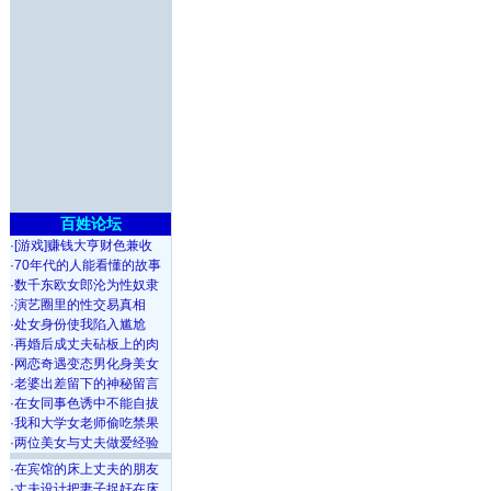
百姓论坛
·
[游戏]赚钱大亨财色兼收
·
70年代的人能看懂的故事
·
数千东欧女郎沦为性奴隶
·
演艺圈里的性交易真相
·
处女身份使我陷入尴尬
·
再婚后成丈夫砧板上的肉
·
网恋奇遇变态男化身美女
·
老婆出差留下的神秘留言
·
在女同事色诱中不能自拔
·
我和大学女老师偷吃禁果
·
两位美女与丈夫做爱经验
·
在宾馆的床上丈夫的朋友
·
丈夫设计把妻子捉奸在床