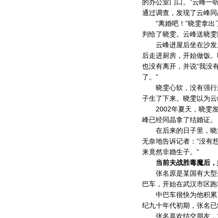
的办公室门口。”云峰一
通过调查，发现了云峰同
“离婚吧！”晓雯拿出
判给了晓雯。云峰送晓雯
云峰进屋后坐在沙发上
后走进厨房，开始做饭。
也没有离开，并说“我没
了。”
晓雯心软，没有强行赶
子生了下来。晓雯以为云
2002年夏天，晓雯发
峰已经同晶拿了结婚证。
在后来的日子里，晓雯
无奈地告诉记者：“没有
来竟然非婚生子。”
当前夫战胜毒魔后，
张名原是某国有大型企
巴车，开始在武汉市区跑
中巴车很快为他积累了
纪九十年代初期，张名已
张名喜欢结交朋友，对于