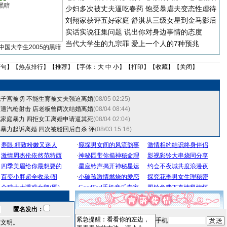
少妇多次被丈夫逼吃春药 饱受暴虐夫变态性虐待
刘翔家获评五好家庭
舒淇从三级女星到金马影后
实话实说征集问题
说出你对身边事情的态度
当代大学生的九宗罪
爱上一个人的7种预兆
中国大学生2005的黑暗
两句
】【
热点排行
】【
推荐
】【字体：
大
中
小
】【
打印
】【
收藏
】【
关闭
】
子宫被切 不能生育被丈夫强迫离婚
(08/05 02:25)
遭汽枪射击 店老板曾两次结婚离婚
(08/04 08:44)
家庭暴力 四拒女工离婚申请逼其死
(08/04 02:04)
暴力起诉离婚 四次被驳回后自杀
评
(08/03 15:16)
匿名发出：
手机
言文明。