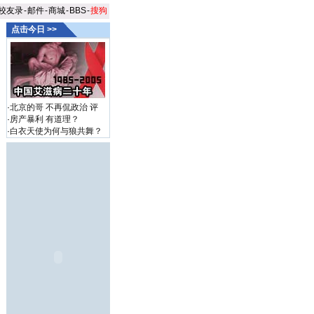
校友录
-
邮件
-
商城
-
BBS
-
搜狗
点击今日 >>
·
北京的哥 不再侃政治
评
·
房产暴利 有道理？
·
白衣天使为何与狼共舞？