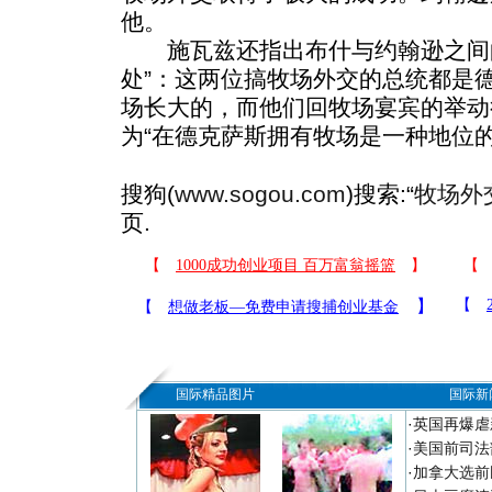
他。
施瓦兹还指出布什与约翰逊之间的
处”：这两位搞牧场外交的总统都是
场长大的，而他们回牧场宴宾的举动
为“在德克萨斯拥有牧场是一种地位的
搜狗(
www.sogou.com
)搜索:“
牧场外
页.
国际精品图片
国际新
·
英国再爆虐
·
美国前司法
·
加拿大选前