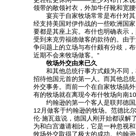
领带的敞领衬衣，外加牛仔靴和宽腰
宴宾于自家牧场常常是布什对其
经支持美国对伊作战的一些欧洲国家
要都是其座上宾。布什也明确表示，
受到来克劳福德做客的款待的。由于
争问题上的立场与布什颇有分歧，布
近期不会来牧场做客。”
牧场外交由来已久
和其他总统行事方式颇为不同，布
招待他国元首的第一人。而其他总统
外交事务。而前一个在自家牧场搞外
有的牧场就在离现今布什牧场向南10
约翰逊的第一个客人是联邦德国总
12月做客于约翰逊的牧场。范德比
伦·施瓦兹说，德国人刚开始都误解
为和白宫邀请相比，它是一种忽视和
牧场外交取得了极大的成功。约翰逊