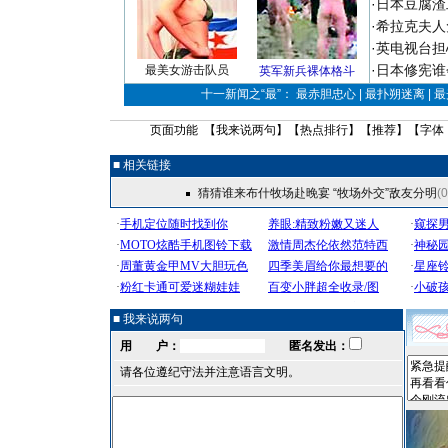
·
日本豆腐渣
·
希拉克夫人
·
英电视台担
·
日本修宪谁
最美女游击队员
英军新兵裸体格斗
十一新闻之“最”： 最赤胆忠心 | 最扑朔迷离 | 
页面功能 【
我来说两句
】【
热点排行
】【
推荐
】【字体
■ 相关链接
猜猜谁来布什牧场赴晚宴 “牧场外交”敌友分明
(
■ 我来说两句
用 户：
匿名发出：
请各位遵纪守法并注意语言文明。