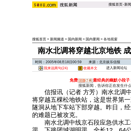
搜狐首页
-
新
搜狐首页
>
新闻频道
>
国内新闻
>
国内要闻
>
各地视窗
南水北调将穿越北京地铁 
时间：2005年08月18日00:59 来源：北京娱乐信报
进入新闻论坛
我来说两句(
24
)
收藏本文
免费
最经典的幽默小段子
搜狐新闻，告诉你正在发生什
信报讯（记者 方芳）南水北调中
将穿越五棵松地铁站，这是世界第一
隧洞从地下车站下部穿越。昨日，经
的难题已被攻克。
南水北调中线京石段应急供水工
渠，下接团城湖明渠，全长12．64