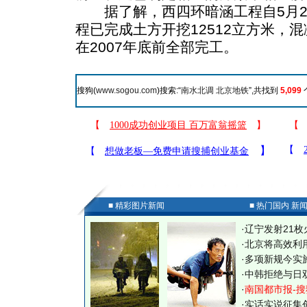
据了解，西四环暗涵工程自5月2
程已完成土方开挖12512立方米，混
在2007年底前全部完工。
搜狗(
www.sogou.com
)搜索:“
南水北调 北京地铁
”,共找到
5,099
■ 精彩图片新闻
■ 热门国内 新
·
辽宁发射21枚
·
北京将高效利
·
多项新规今实
·
中韩拒绝与日
·
南国都市报-搜
·
实话实说征集