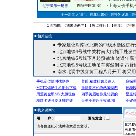
·
上海天价手机号
图解中国(组图)
辽宁降第一场雪
十一新闻之“最”： 最赤胆忠心 | 最扑朔迷离 | 
页面功能 【
我来说两句
】【
热点排行
】【
推荐
】【字体
■ 相关链接
专家建议对南水北调的中线水源区进行
北京地铁4号线中关村南大街施工处发生
北京地铁5号线下月起预铺轨 隧道年底
北京地铁5号线工地吊车突然倒塌 吊臂
南水北调中线穿黄工程八月开工 将采
■ 我来说两句
用 户：
匿名发出：
请各位遵纪守法并注意语言文明。