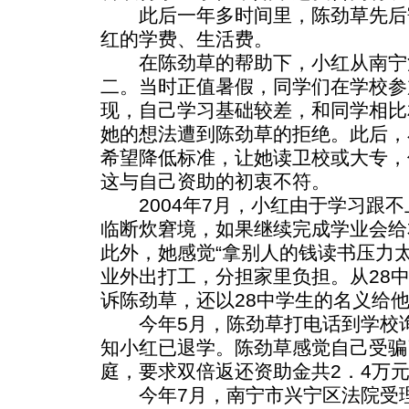
此后一年多时间里，陈劲草先后寄
红的学费、生活费。
在陈劲草的帮助下，小红从南宁江
二。当时正值暑假，同学们在学校参
现，自己学习基础较差，和同学相比
她的想法遭到陈劲草的拒绝。此后，
希望降低标准，让她读卫校或大专，
这与自己资助的初衷不符。
2004年7月，小红由于学习跟不
临断炊窘境，如果继续完成学业会给
此外，她感觉“拿别人的钱读书压力
业外出打工，分担家里负担。从28
诉陈劲草，还以28中学生的名义给
今年5月，陈劲草打电话到学校询
知小红已退学。陈劲草感觉自己受骗
庭，要求双倍返还资助金共2．4万
今年7月，南宁市兴宁区法院受理