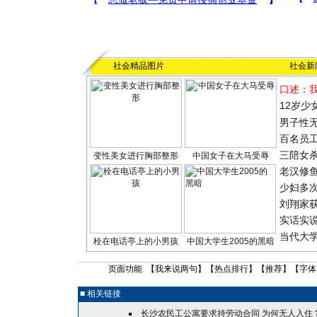
社会精品图片
社会新
口述：
12岁少
男子性无
百名员
三陪女
变性美女进行胸部整形
中国女子在大马受辱
老汉修
少妇多
刘翔家
实话实
当代大
栓在电话亭上的小男孩
中国大学生2005的黑暗
页面功能 【
我来说两句
】【
热点排行
】【
推荐
】【字体
■ 相关链接
长沙农民工公寓要求持劳动合同 为何无人入住