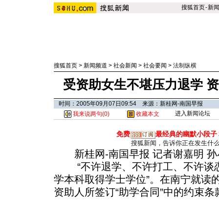
搜狐首页
-
新
搜狐首页
>
新闻频道
>
社会新闻
>
社会要闻
>
法制纵横
受资助女生不堪压力退学 
时间：2005年09月07日09:54 来源：新桂网-南国早报
进入新闻论坛
我来说两句(
0
)
收藏本文
免费
最经典的幽默小段子
搜狐新闻，告诉你正在发生什
新桂网-南国早报 记者谢嘉明 孙
“不许退学、不许打工、不许谈恋
学本科取得学士学位”。在南宁就读
资助人所签订“助学合同”中的约束条