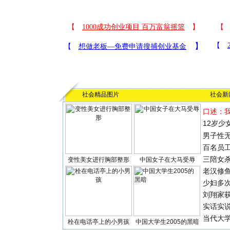
社会精品图片
社会新
口述：
12岁少
男子性无
百名员
三陪女
变性美女进行胸部整形
中国女子在大马受辱
老汉修
少妇多
刘翔家
实话实
当代大
栓在电话亭上的小男孩
中国大学生2005的黑暗