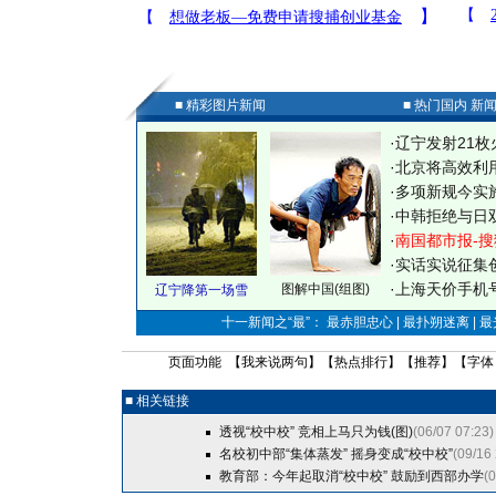
■ 精彩图片新闻
■ 热门国内 新
·
辽宁发射21枚
·
北京将高效利
·
多项新规今实
·
中韩拒绝与日
·
南国都市报-搜
·
实话实说征集
·
上海天价手机号
图解中国(组图)
辽宁降第一场雪
十一新闻之“最”： 最赤胆忠心 | 最扑朔迷离 | 
页面功能 【
我来说两句
】【
热点排行
】【
推荐
】【字体
■ 相关链接
透视“校中校” 竞相上马只为钱(图)
(06/07 07:23)
名校初中部“集体蒸发” 摇身变成“校中校”
(09/16
教育部：今年起取消“校中校” 鼓励到西部办学
(