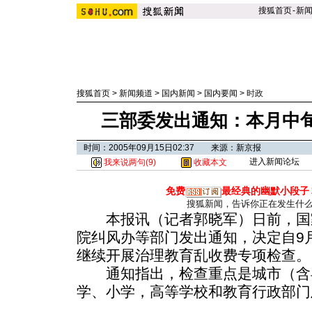
搜狐首页
-
新
搜狐首页
>
新闻频道
>
国内新闻
>
国内要闻
>
时政
三部委发出通知：本月中旬
时间：2005年09月15日02:37 来源：新京报
进入新闻论坛
我来说两句(
9
)
收藏本文
免费
最经典的幽默小段子
搜狐新闻，告诉你正在发生什
本报讯（记者郭晓军）日前，国
院纠风办等部门发出通知，决定自9
继续开展治理教育乱收费专项检查。
通知指出，检查重点是城市（含
学、小学，高等学校和教育行政部门