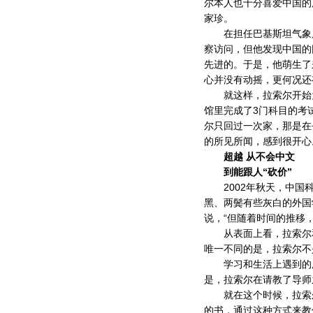
尔本人也十分喜爱中国的
家珍。
在担任巴基斯坦气象局
察访问，但他发现中国的
先进的。于是，他萌生了
心并没有动摇，更何况还
就这样，拉索尔开始为
馆里完成了3门科目的考
尔只回过一次家，那是在
的所见所闻，感到很开心
超越 从不会中文
到能跟人“砍价”
2002年秋天，中国科
黑、两鬓有些灰白的外国
说，“但随着时间的推移
从表面上看，拉索尔和
唯一不同的是，拉索尔不
学习和生活上遇到的所
是，拉索尔在请教了导师
就在这个时候，拉索尔
的书，通过这种方式来教