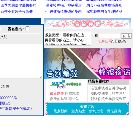
匿名发出：
手机
言文明。
包月自写
5分钱/条
精品专题推荐：
谁说赚钱难告诉你秘诀
最新制作
想唱就唱
测IQ交朋友，非常速配
000008号
夏天的味道
哪一站
就让你笑火暴搞笑到底
理规定》
短信订阅
护互联网安全的规定》
焦点新闻
魅力贴士
伊甸指南
魔鬼辞典