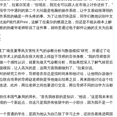
中文”，拉索尔笑道：“但现在，我完全可以跟人在市场上讨价还价了。”
学习中遇到的第二个大问题是电脑的操作系统，让中文基础很薄弱的
作系统的确是一件头疼的事。为了让他尽快适应，同学们教他识别中文
如P就代表Print，这解了拉索尔的燃眉之急，但还是不能从根本上解
差的孙建华老师听说了这件事，就特意通过电子邮件让她的丈夫为拉索
。
求
“南亚夏季风灾害性天气的诊断分析与数值模拟”研究，并通过了论
在学术上的提高在很大程度上得益于导师的言传身教，“我的导师曾庆
做一个感性认识，就要先做天气诊断分析，而如果想深入了解气候背后
值模拟，让人高兴的是，这两方面我都做到了。”拉索尔说。
的研究工作中，导师曾庆存总是找时间来和他讨论，让他明白该做什
位联合培养的导师赵老师则是等他做出结果之后，再来跟他讨论这个结
改进。此外，两位老师之间也要进行交流，两位导师不同的治学方法都
本国气象局的局长。“首先我收获的是知识，”他说，“这是我未来在
绩的一个新起点，但这只是我所有收获中的一小部分，因为我不是一个
个普通的学生，是因为他认为自己除了学习之外，还担负着推进两国