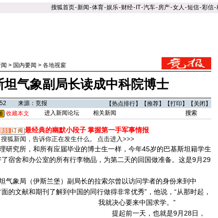
搜狐首页
-
新闻
-
体育
-
娱乐
-
财经
-
IT
-
汽车
-
房产
-
女人
-
短信
-
彩信
-
新闻
>
国内要闻
>
各地视窗
斯坦气象副局长读成中科院博士
1:52 来源：竞报
【
热点排行
】【
推荐
】【
打印
】【
关闭
】
进入新闻论坛
相关新闻
收藏本文
最经典的幽默小段子
掌握第一手军事情报
搜狐新闻，告诉你正在发生什么。
点击进入>>>
研究所，和所有应届毕业的博士生一样，今年45岁的巴基斯坦籍学生
好了宿舍和办公室的所有行李物品，为第二天的回国做准备。这是9月29
气象局（伊斯兰堡）副局长的拉索尔曾以访问学者的身份来到中
方面的文献和期刊了解到中国的同行做得非常优秀”，他说，“从那时起，
我就决心要来中国求学。
”
提起前一天，也就是9月28日，