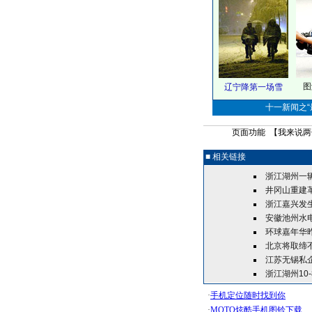
图
辽宁降第一场雪
十一新闻之“最
页面功能 【
我来说两
■ 相关链接
浙江湖州一辆
井冈山重建
浙江嘉兴发
安徽池州水
环球嘉年华昨
北京将取缔
江苏无锡私企
浙江湖州10