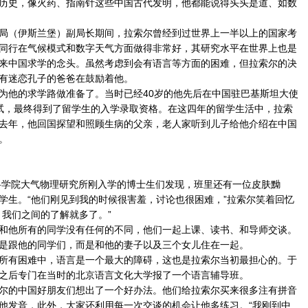
历史，像火药、指南针这些中国古代发明，他都能说得头头是道、如数
（伊斯兰堡）副局长期间，拉索尔曾经到过世界上一半以上的国家考
同行在气候模式和数字天气方面做得非常好，其研究水平在世界上也是
来中国求学的念头。虽然考虑到会有语言等方面的困难，但拉索尔的决
有迷恋孔子的爸爸在鼓励着他。
他的求学路做准备了。当时已经40岁的他先后在中国驻巴基斯坦大使
试，最终得到了留学生的入学录取资格。在这四年的留学生活中，拉索
去年，他回国探望和照顾生病的父亲，老人家听到儿子给他介绍在中国
。
学院大气物理研究所刚入学的博士生们发现，班里还有一位皮肤黝
学生。“他们刚见到我的时候很害羞，讨论也很困难，”拉索尔笑着回忆
，我们之间的了解就多了。”
他所有的同学没有任何的不同，他们一起上课、读书、和导师交谈。
是跟他的同学们，而是和他的妻子以及三个女儿住在一起。
有困难中，语言是一个最大的障碍，这也是拉索尔当初最担心的。于
之后专门在当时的北京语言文化大学报了一个语言辅导班。
的中国好朋友们想出了一个好办法。他们给拉索尔买来很多注有拼音
他发音，此外，大家还利用每一次交谈的机会让他多练习。“我刚到中