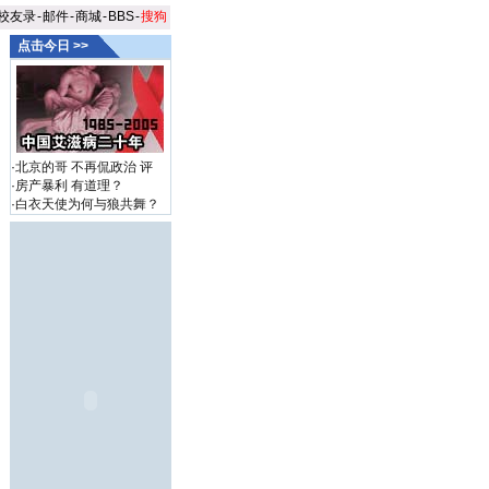
校友录
-
邮件
-
商城
-
BBS
-
搜狗
点击今日 >>
·
北京的哥 不再侃政治
评
·
房产暴利 有道理？
·
白衣天使为何与狼共舞？