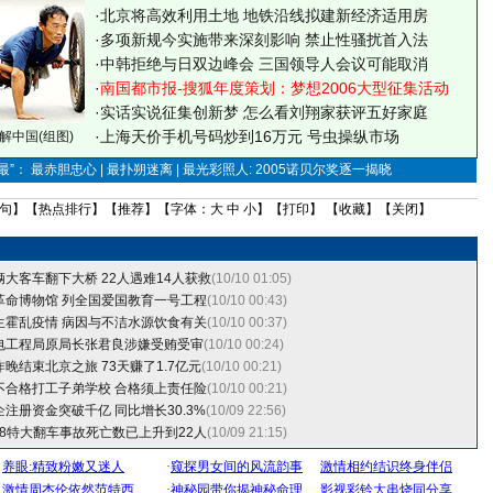
·
北京将高效利用土地 地铁沿线拟建新经济适用房
·
多项新规今实施带来深刻影响 禁止性骚扰首入法
·
中韩拒绝与日双边峰会 三国领导人会议可能取消
·
南国都市报-搜狐年度策划：梦想2006大型征集活动
·
实话实说征集创新梦
怎么看刘翔家获评五好家庭
·
上海天价手机号码炒到16万元 号虫操纵市场
解中国(组图)
”： 最赤胆忠心 | 最扑朔迷离 | 最光彩照人: 2005诺贝尔奖逐一揭晓
句
】【
热点排行
】【
推荐
】【字体：
大
中
小
】【
打印
】 【
收藏
】【
关闭
】
大客车翻下大桥 22人遇难14人获救
(10/10 01:05)
革命博物馆 列全国爱国教育一号工程
(10/10 00:43)
生霍乱疫情 病因与不洁水源饮食有关
(10/10 00:37)
电工程局原局长张君良涉嫌受贿受审
(10/10 00:24)
晚结束北京之旅 73天赚了1.7亿元
(10/10 00:21)
不合格打工子弟学校 合格须上责任险
(10/10 00:21)
注册资金突破千亿 同比增长30.3%
(10/09 22:56)
-8特大翻车事故死亡数已上升到22人
(10/09 21:15)