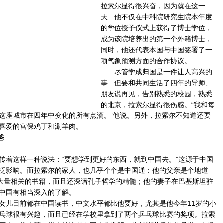
拉索尔显得很兴奋，因为就在这一
天，他不仅在中科院研究生院本年度
的学位授予仪式上获得了博士学位，
成为该院培养出的第一个外籍博士，
同时，他还代表本国与中国签署了一
项气象预测方面的合作协议。
尽管学成归国是一件让人高兴的
事，但要和共同生活了四年的导师、
朋友说再见，告别熟悉的校园，熟悉
的北京，拉索尔显得很伤感。“我和每
这座城市在四年中变化的所有点滴。”他说。另外，拉索尔不知道还要
喜爱的宫保鸡丁和涮羊肉。
爸
着这样一种说法：“要想学到更好的东西，就到中国去。”这源于中国
泛影响。而拉索尔的家人，也几乎个个是中国通：他的父亲是个地道
了大量相关的书籍，而且还深谙孔子哲学的精髓；他的妻子在巴基斯坦驻
中国有相当深入的了解。
儿目前都在中国读书，中文水平都比他要好，尤其是他今年11岁的小
乓球很有兴趣，而且已经在学校里拿到了两个乒乓球比赛的奖项。拉索