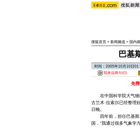
搜狐首页
>
新闻频道
>
国内
巴基
时间：2005年10月10日0
我来说两句(
0
)
免费
在中国科学院大气物理
古兰木·拉索尔已经整理
日晚。
四年前，担任巴基斯坦
国，“我通过很多气象学