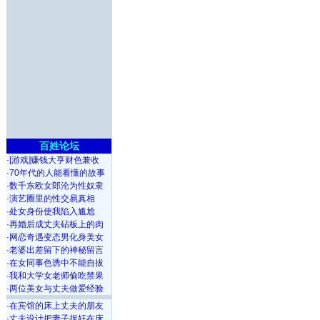
百姓论坛
·
[游戏]赚钱大亨财色兼收
·
70年代的人能看懂的故事
·
数千东欧女郎沦为性奴隶
·
演艺圈里的性交易真相
·
处女身份使我陷入尴尬
·
再婚后成丈夫砧板上的肉
·
网恋奇遇变态男化身美女
·
老婆出差留下的神秘留言
·
在女同事色诱中不能自拔
·
我和大学女老师偷吃禁果
·
两位美女与丈夫做爱经验
·
在宾馆的床上丈夫的朋友
·
丈夫设计把妻子捉奸在床