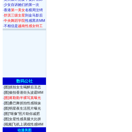
·
少女自诉她们的第一次
·
香港
第一美女
名模周汶锜
·
舒淇三级女星
到金马影后
·
中央舞蹈学院
性感黑衣MM
·
不相信是
越南性感女特工
数码公社
[图]抓拍女生喝醉后丑态
·
[图]偷拍香港街头波霸MM
·
[图]蒋勤勤半裸写真曝光
·
[图]桑巴舞抓拍性感辣妹
·
[图]明星夜生活照片曝光
·
[图]"呕像"照片助你减肥
·
[图]女星性感美腿大比拼
·
[视频]飞机上调戏性感MM
·
动漫美图