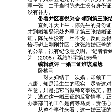
理一张。由于当时陈先生没有身份证
没有补办。
带着并区喜悦兴奋 领到第三张
直到昨天上午，陈先生的身份证
才到婚姻登记处办理了第三张结婚证
证，陈先生没有一丝不悦，反而显得
恰巧碰上刚刚并区，这张结婚证盖的
的公章，很有纪念意义啊。”记者看
为“（2005）荔结补字第155号”。
编辑点评 一婚三证谁该尴尬
卧槽马
一对夫妇结了一次婚，却领了三
荒唐，却是活生生的现实。尽管这对
在意，只是把它当做稀奇事说笑，但
为，透过这一婚三证的反常情事，正
办事部门的工作是何等马虎，责任心
从整个事件来看，这一婚三证的