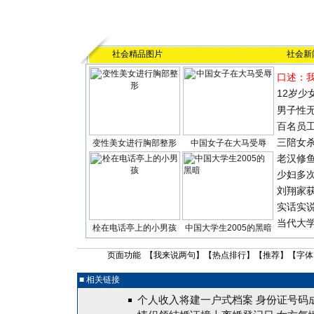
社会精品图片
社会新
口述：
12岁少
男子性无
百名员
三陪女
变性美女进行胸部整形
中国女子在大马受辱
老汉修
少妇多
刘翔家
实话实
当代大
栓在电话亭上的小男孩
中国大学生2005的黑暗
页面功能 【
我来说两句
】【
热点排行
】【
推荐
】【字体
■ 相关链接
个人收入将建一户式档案 身份证号码