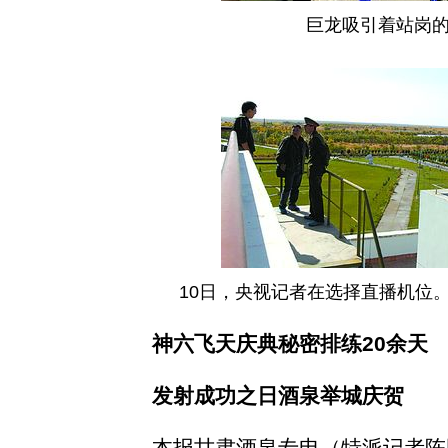
巨龙吸引着站岗
10日，央视记者在选择直播机位
神六飞天庆典秘密排练20余天
发射成功之日酒泉举城庆贺
本报甘肃酒泉专电（特派记者陈