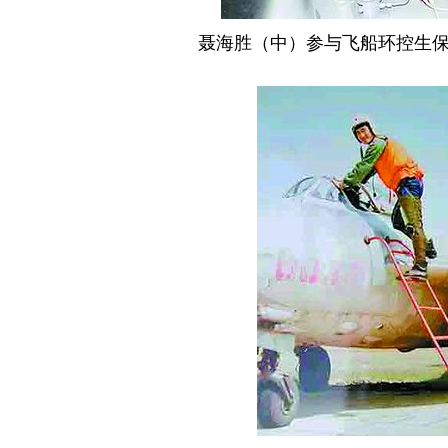
聂海胜（中）参与飞船环控生