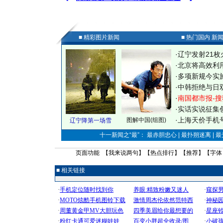
■ 精彩图片新闻
■ 热门国内 新
·
辽宁发射21枚
·
北京将高效利
·
多项新规今实
·
中韩拒绝与日
·
南国都市报-搜
·
实话实说征集
·
上海天价手机号
图解中国(组图)
辽宁降第一场雪
十一新闻之“最”： 最赤胆忠心 | 最扑朔迷离 | 
页面功能 【
我来说两句
】【
热点排行
】【
推荐
】【字体
■ 相关链接