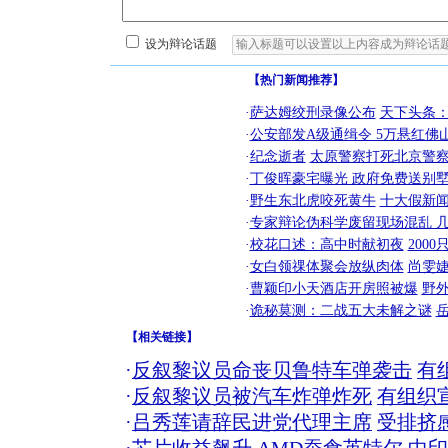
设为辩论话题
【热门新闻推荐】
·
萨达姆绞刑录像公布
天下头条
·
公安部发A级通缉令 5万悬红佛山
·
纪念逝者
太原警察打死北京警察
·
丁俊晖豪宅曝光 政府免费送别墅
·
野生东北虎咬死黄牛
十大假新
·
专家辩论伪科学废留现场混乱 几
·
校花口述：高中时献初夜
200
·
女白领祼体聚会放纵肉体
尚雯婕
·
曹颖印小天酒店开房照被爆
野
·
诡秘莫测：二战五大未解之谜
【
相关链接
】
·
反叙黎议员命丧贝鲁特车弹袭击
有
·
反叙黎议员被汽车炸弹炸死
有组织宣
·
吕秀莲请辞民进党代理主席
受排挤感