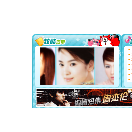
颜！冬去
道一声平
[春节]
传
片叶子是
送你一棵
[圣诞节]
你太多，
要平安！
[圣诞节]
能正大光明
天都要快
[圣诞节]
如意,快乐
[元旦]
看
断电。爱
你是我专
[元旦]
如
起；二是
离。水晶
[元旦]
当
泣，这痛
卖了。水
[春节]
风
颜！冬去
道一声平
[春节]
传