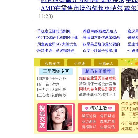
·
芯片收益飙升 AMD蚕食英特尔
中印
·
AMD在零售市场份额超英特尔
戴尔
11:28)
[圣诞节]
你太多，
要平安！
搜狐短信
小灵通
性感丽人
[圣诞节]
能正大光明
三星图铃专区
精品专题推荐
天都要快
短信企业通秀百变功能
[周杰伦] 千里之外
[圣诞节]
浪漫情怀一起漫步音乐
[誓 言] 求佛
如意,快乐
同城约会今夜告别寂寞
[王力宏] 大城小爱
[元旦]
看
敢来挑战你的球技吗？
[王心凌] 花的嫁纱
断电。爱
你是我专
[元旦]
如
精彩生活
起；二是
星座运势
每日财运
离。水晶
花边新闻
魔鬼辞典
[元旦]
当
今日运程
情感测试
生活笑话
泣，这痛
桃花运，
卖了。水
[春节]
风