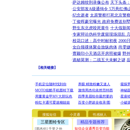
·
萨达姆绞刑录像公布
天下头条
·
公安部发A级通缉令 5万悬红佛山
·
纪念逝者
太原警察打死北京警察
·
丁俊晖豪宅曝光 政府免费送别墅
·
野生东北虎咬死黄牛
十大假新
·
专家辩论伪科学废留现场混乱 几
·
校花口述：高中时献初夜
200
·
女白领祼体聚会放纵肉体
尚雯婕
·
曹颖印小天酒店开房照被爆
野
·
诡秘莫测：二战五大未解之谜
【
相关链接
】
[圣诞节]
你太多，
要平安！
[圣诞节]
搜狐短信
小灵通
性感丽人
能正大光明
天都要快
三星图铃专区
精品专题推荐
[圣诞节]
短信企业通秀百变功能
[周杰伦] 千里之外