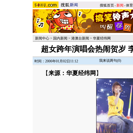
搜狐首页
-
新闻
-
体育
新闻中心
>
国内新闻
>
港澳台新闻
>
华夏经纬网
超女跨年演唱会热闹贺岁 
我来说两句(
0
)
时间：2006年01月02日11:12
【
来源：华夏经纬网
】