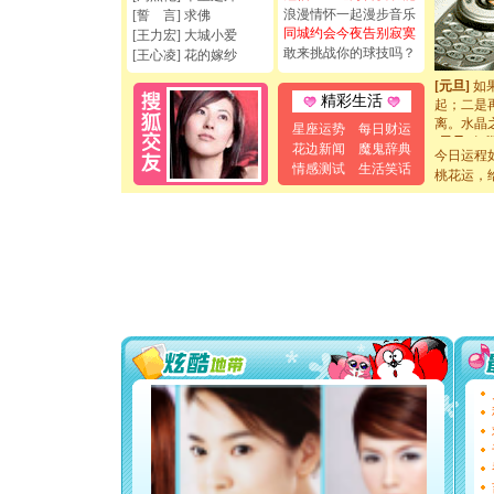
如意,快乐
浪漫情怀一起漫步音乐
[誓 言] 求佛
[元旦]
看
同城约会今夜告别寂寞
[王力宏] 大城小爱
断电。爱
敢来挑战你的球技吗？
[王心凌] 花的嫁纱
你是我专
[元旦]
如
起；二是
精彩生活
离。水晶
星座运势
每日财运
[元旦]
当
花边新闻
魔鬼辞典
泣，这痛
今日运程
情感测试
生活笑话
卖了。水
桃花运，
[春节]
风
颜！冬去
道一声平
[春节]
传
片叶子是
送你一棵
[圣诞节]
你太多，
要平安！
[圣诞节]
能正大光明
天都要快
[圣诞节]
如意,快乐
[元旦]
看
断电。爱
你是我专