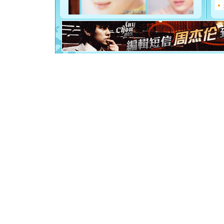
[元旦]
如
起；二是
离。水晶
[元旦]
当
泣，这痛
卖了。水
[春节]
风
颜！冬去
道一声平
[春节]
传
片叶子是
送你一棵