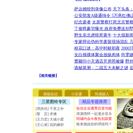
·
萨达姆绞刑录像公布
天下头条
·
公安部发A级通缉令 5万悬红佛山
·
纪念逝者
太原警察打死北京警察
·
丁俊晖豪宅曝光 政府免费送别墅
·
野生东北虎咬死黄牛
十大假新
·
专家辩论伪科学废留现场混乱 几
·
校花口述：高中时献初夜
200
·
女白领祼体聚会放纵肉体
尚雯婕
·
曹颖印小天酒店开房照被爆
野
·
诡秘莫测：二战五大未解之谜
【
相关链接
】
[圣诞节]
你太多，
要平安！
[圣诞节]
搜狐短信
小灵通
性感丽人
能正大光明
三星图铃专区
精品专题推荐
天都要快
[圣诞节]
短信企业通秀百变功能
[周杰伦] 千里之外
如意,快乐
浪漫情怀一起漫步音乐
[誓 言] 求佛
[元旦]
看
同城约会今夜告别寂寞
[王力宏] 大城小爱
断电。爱
敢来挑战你的球技吗？
[王心凌] 花的嫁纱
你是我专
[元旦]
如