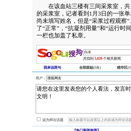
在该血站三楼有三间采浆室，共18
的采浆室，记者看到1月3日的一张
尚未填写姓名，但是“采浆过程观察”
了“正常”，“抗凝剂用量”和“运行时
一栏也加盖了私章。
共找到
5,020
个相关新闻.
我来说两句
全部跟贴
(
0
条)
精华区
(
0
用户：
设为辩论话题
【热门新闻推荐】