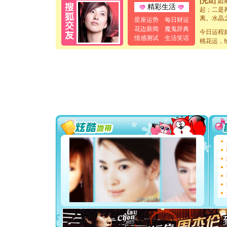
精彩生活
起；二是
离。水晶
星座运势
每日财运
[元旦]
当
花边新闻
魔鬼辞典
今日运程
泣，这痛
情感测试
生活笑话
桃花运，
卖了。水
[春节]
风
颜！冬去
道一声平
[春节]
传
片叶子是
送你一棵
[圣诞节]
你太多，
要平安！
[圣诞节]
能正大光明
天都要快
[圣诞节]
如意,快乐
[元旦]
看
断电。爱
你是我专
[元旦]
如
起；二是
离。水晶
[元旦]
当