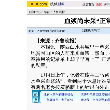
搜狐首页
-
新闻
-
体育
新闻中心
>
综合
>
齐鲁晚报
血浆尚未采“正
我来说两句(
0
)
时间：2006年01月06日08:10
【
来源：齐鲁晚报
】
本报讯 陕西白水县城里一单采血
地贫困山区的人前来卖血浆，然而，
室待用的记录单上却早早写上了“正
的私章。
1月4日上午，记者在该县三马路
水单采血浆站”，看到两个休息厅站
有两名老乡按着胳膊上的针眼向外走