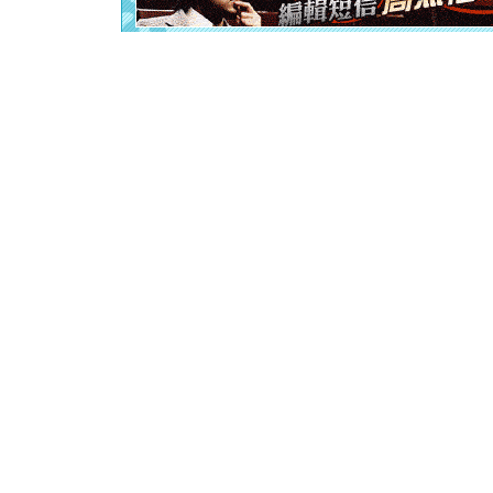
泣，这痛
卖了。水
[春节]
风
颜！冬去
道一声平
[春节]
传
片叶子是
送你一棵