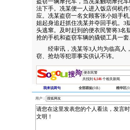
盗窃一辆摩托车，当冼某触动摩托车
法下手。冼某便一人进入饭店伺机作
应。冼某盗窃一名女顾客张小姐手机
姐起身追赶抓住冼某并夺回手机。3
头逃窜。及时赶到的便衣民警将3名
抢的手机和盗窃车辆的撬锁工具一套
经审讯，冼某等3人均为临高人，
窃、抢劫等犯罪事实供认不讳。
共找到
6,146
个相关新闻.
我来说两句
全部跟贴
(
0
条)
精华区
(
0
用户：