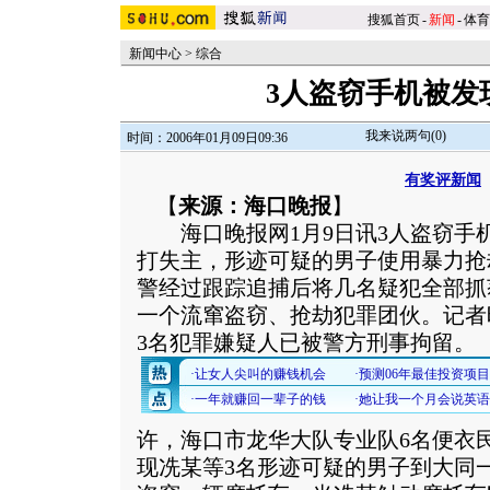
搜狐首页
-
新闻
-
体育
新闻中心
>
综合
3人盗窃手机被发
我来说两句(
0
)
时间：2006年01月09日09:36
有奖评新闻
【
来源：海口晚报
】
海口晚报网1月9日讯3人盗窃手
打失主，形迹可疑的男子使用暴力抢
警经过跟踪追捕后将几名疑犯全部抓
一个流窜盗窃、抢劫犯罪团伙。记者
3名犯罪嫌疑人已被警方刑事拘留。
许，海口市龙华大队专业队6名便衣
现冼某等3名形迹可疑的男子到大同