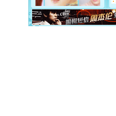
你是我专
[元旦]
如
起；二是
离。水晶
[元旦]
当
泣，这痛
卖了。水
[春节]
风
颜！冬去
道一声平
[春节]
传
片叶子是
送你一棵