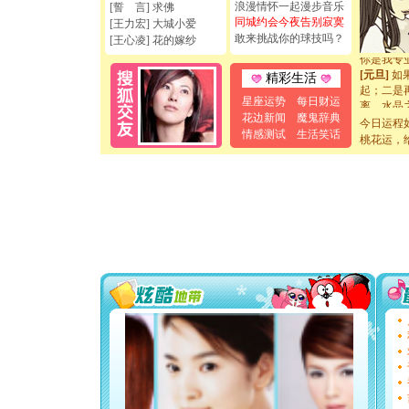
浪漫情怀一起漫步音乐
[誓 言] 求佛
如意,快乐
同城约会今夜告别寂寞
[元旦]
看
[王力宏] 大城小爱
敢来挑战你的球技吗？
断电。爱
[王心凌] 花的嫁纱
你是我专
[元旦]
如
精彩生活
起；二是
离。水晶
星座运势
每日财运
[元旦]
当
花边新闻
魔鬼辞典
今日运程
泣，这痛
情感测试
生活笑话
桃花运，
卖了。水
[春节]
风
颜！冬去
道一声平
[春节]
传
片叶子是
送你一棵
[圣诞节]
你太多，
要平安！
[圣诞节]
能正大光明
天都要快
[圣诞节]
如意,快乐
[元旦]
看
断电。爱