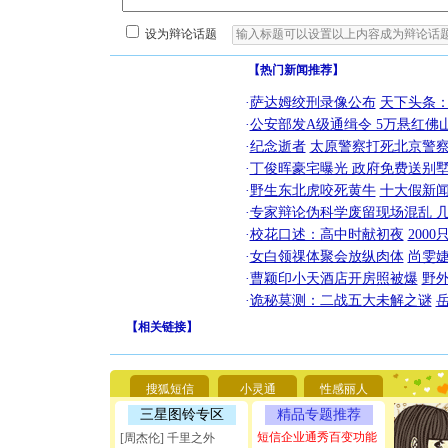
设为辩论话题
【热门新闻推荐】
·
萨达姆绞刑录像公布
天下头条
·
公安部发A级通缉令 5万悬红佛山
·
纪念逝者
太原警察打死北京警察
·
丁俊晖豪宅曝光 政府免费送别墅
·
野生东北虎咬死黄牛
十大假新
·
专家辩论伪科学废留现场混乱 几
·
校花口述：高中时献初夜
200
·
女白领祼体聚会放纵肉体
尚雯婕
·
曹颖印小天酒店开房照被爆
野
·
诡秘莫测：二战五大未解之谜
【
相关链接
】
[圣诞节]
你太多，
要平安！
[圣诞节]
搜狐短信
小灵通
性感丽人
能正大光明
三星图铃专区
精品专题推荐
天都要快
短信企业通秀百变功能
[周杰伦] 千里之外
[圣诞节]