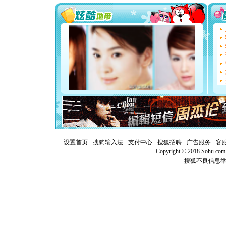
你太多，
要平安！
[圣诞节]
能正大光明
天都要快
[圣诞节]
如意,快乐
[元旦]
看
断电。爱
你是我专
[元旦]
如
起；二是
离。水晶
[元旦]
当
泣，这痛
卖了。水
设置首页
-
搜狗输入法
-
支付中心
-
搜狐招聘
-
广告服务
-
客
[春节]
风
Copyright © 2018 Sohu.com I
颜！冬去
道一声平
搜狐不良信息
[春节]
传
片叶子是
送你一棵