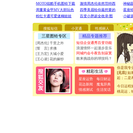
[圣诞节]
你太多，
要平安！
搜狐短信
小灵通
性感丽人
[圣诞节]
能正大光明
三星图铃专区
精品专题推荐
天都要快
短信企业通秀百变功能
[周杰伦] 千里之外
[圣诞节]
浪漫情怀一起漫步音乐
[誓 言] 求佛
如意,快乐
同城约会今夜告别寂寞
[王力宏] 大城小爱
[元旦]
看
敢来挑战你的球技吗？
[王心凌] 花的嫁纱
断电。爱
你是我专
[元旦]
如
精彩生活
起；二是
星座运势
每日财运
离。水晶
花边新闻
魔鬼辞典
[元旦]
今日运程
当
情感测试
生活笑话
泣，这痛
桃花运，
卖了。水
[春节]
风
颜！冬去
道一声平
[春节]
传
片叶子是
送你一棵
[圣诞节]