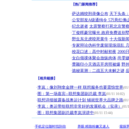
【热门新闻推荐】
·
萨达姆绞刑录像公布
天下头条
·
公安部发A级通缉令 5万悬红佛山
·
纪念逝者
太原警察打死北京警察
·
丁俊晖豪宅曝光 政府免费送别墅
·
野生东北虎咬死黄牛
十大假新
·
专家辩论伪科学废留现场混乱 几
·
校花口述：高中时献初夜
200
·
女白领祼体聚会放纵肉体
尚雯婕
·
曹颖印小天酒店开房照被爆
野
·
诡秘莫测：二战五大未解之谜
【
相关链接
】
·
李岚：像刘翔拿金牌一样 联想服务也要震惊世界
(01/
·
图：第一场嘉宾--联想集团副总裁 李岚
(01/11 16:02)
·
联想详细披露备战奥运计划 铺就世界大品牌之路
(01/
·
李岚：奥运带给联想非常好的发展机会（实录）
(01/
·
图：联想集团副总裁李岚演讲中
(01/11 15:44)