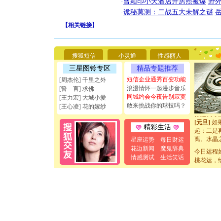
·
曹颖印小天酒店开房照被爆
野
·
诡秘莫测：二战五大未解之谜
【
相关链接
】
[圣诞节]
你太多，
要平安！
[圣诞节]
搜狐短信
小灵通
性感丽人
能正大光明
三星图铃专区
精品专题推荐
天都要快
[圣诞节]
短信企业通秀百变功能
[周杰伦] 千里之外
如意,快乐
浪漫情怀一起漫步音乐
[誓 言] 求佛
[元旦]
看
同城约会今夜告别寂寞
[王力宏] 大城小爱
断电。爱
敢来挑战你的球技吗？
[王心凌] 花的嫁纱
你是我专
[元旦]
如
精彩生活
起；二是
离。水晶
星座运势
每日财运
[元旦]
当
花边新闻
魔鬼辞典
今日运程
泣，这痛
情感测试
生活笑话
桃花运，
卖了。水
[春节]
风
颜！冬去
道一声平
[春节]
传
片叶子是
送你一棵
[圣诞节]