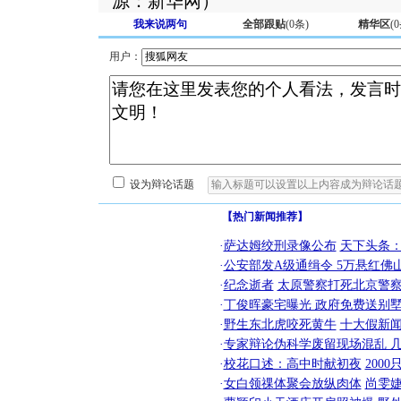
源：新华网）
我来说两句
全部跟贴
(
0
条)
精华区
(
0
用户：
设为辩论话题
【热门新闻推荐】
·
萨达姆绞刑录像公布
天下头条
·
公安部发A级通缉令 5万悬红佛山
·
纪念逝者
太原警察打死北京警察
·
丁俊晖豪宅曝光 政府免费送别墅
·
野生东北虎咬死黄牛
十大假新
·
专家辩论伪科学废留现场混乱 几
·
校花口述：高中时献初夜
200
·
女白领祼体聚会放纵肉体
尚雯婕