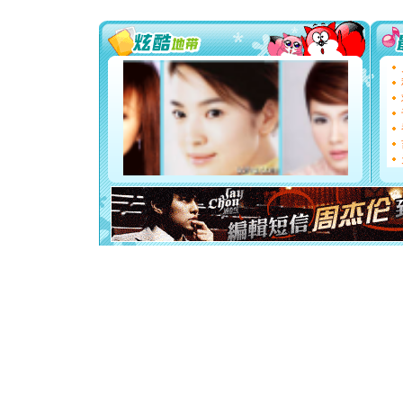
你太多，
要平安！
[圣诞节]
能正大光明
天都要快
[圣诞节]
如意,快乐
[元旦]
看
断电。爱
你是我专
[元旦]
如
起；二是
离。水晶
[元旦]
当
泣，这痛
卖了。水
[春节]
风
颜！冬去
道一声平
[春节]
传
片叶子是
送你一棵