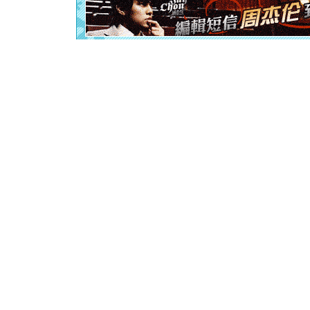
离。水晶
[元旦]
当
泣，这痛
卖了。水
[春节]
风
颜！冬去
道一声平
[春节]
传
片叶子是
送你一棵