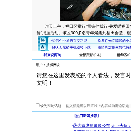
昨天上午，福田区举行“雷锋伴我行·关爱暖福田”
价”捐血活动。该区300多名青年聚集到福田会堂，
我来说两句
全部跟贴
(
0
条)
精华区
(
0
用户：
设为辩论话题
【热门新闻推荐】
·
萨达姆绞刑录像公布
天下头条