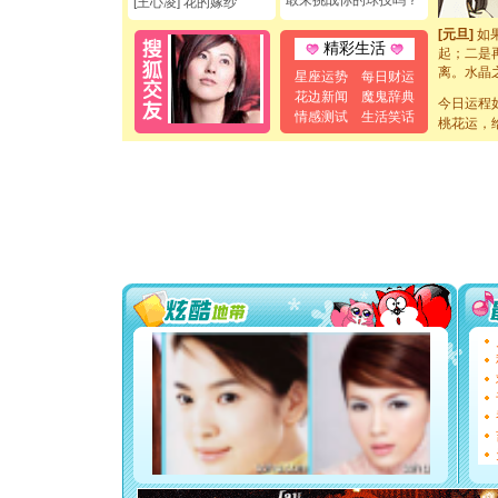
敢来挑战你的球技吗？
[王心凌] 花的嫁纱
你是我专
[元旦]
如
起；二是
精彩生活
离。水晶
星座运势
每日财运
[元旦]
当
花边新闻
魔鬼辞典
泣，这痛
今日运程
情感测试
生活笑话
卖了。水
桃花运，
[春节]
风
颜！冬去
道一声平
[春节]
传
片叶子是
送你一棵
[圣诞节]
你太多，
要平安！
[圣诞节]
能正大光明
都要快乐噢
[圣诞节]
如意,快乐
[元旦]
看
断电。爱
你是我专
[元旦]
如
起；二是