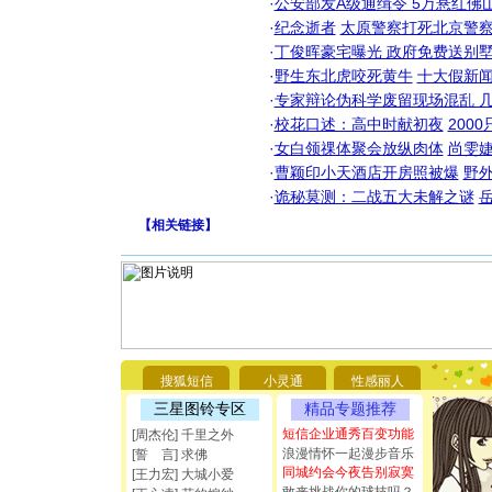
·
公安部发A级通缉令 5万悬红佛山
·
纪念逝者
太原警察打死北京警察
·
丁俊晖豪宅曝光 政府免费送别墅
·
野生东北虎咬死黄牛
十大假新
·
专家辩论伪科学废留现场混乱 几
·
校花口述：高中时献初夜
200
·
女白领祼体聚会放纵肉体
尚雯婕
·
曹颖印小天酒店开房照被爆
野
·
诡秘莫测：二战五大未解之谜
【
相关链接
】
[圣诞节]
你太多，
要平安！
[圣诞节]
搜狐短信
小灵通
性感丽人
能正大光明
都要快乐噢
三星图铃专区
精品专题推荐
[圣诞节]
短信企业通秀百变功能
[周杰伦] 千里之外
如意,快乐
浪漫情怀一起漫步音乐
[誓 言] 求佛
[元旦]
看
同城约会今夜告别寂寞
[王力宏] 大城小爱
断电。爱