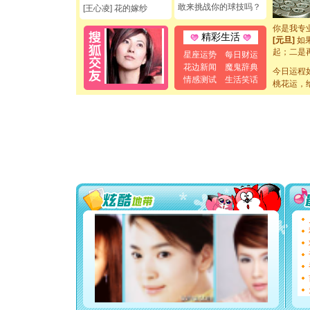
[元旦]
看
敢来挑战你的球技吗？
[王心凌] 花的嫁纱
断电。爱
你是我专
精彩生活
[元旦]
如
起；二是
星座运势
每日财运
离。水晶
花边新闻
魔鬼辞典
[元旦]
今日运程
当
情感测试
生活笑话
泣，这痛
桃花运，
卖了。水
[春节]
风
颜！冬去
道一声平
[春节]
传
片叶子是
送你一棵
[圣诞节]
你太多，
要平安！
[圣诞节]
能正大光明
都要快乐噢
[圣诞节]
如意,快乐
[元旦]
看
断电。爱
你是我专
[元旦]
如