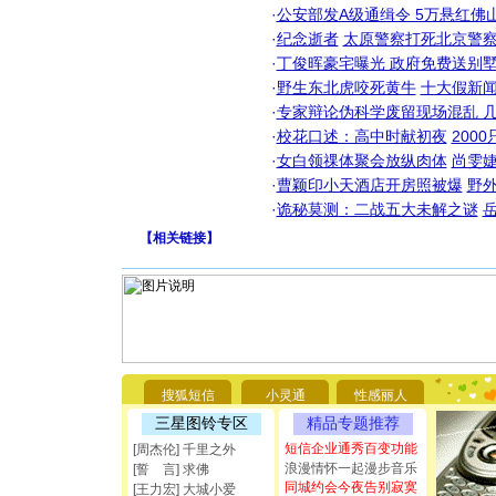
·
公安部发A级通缉令 5万悬红佛山
·
纪念逝者
太原警察打死北京警察
·
丁俊晖豪宅曝光 政府免费送别墅
·
野生东北虎咬死黄牛
十大假新
·
专家辩论伪科学废留现场混乱 几
·
校花口述：高中时献初夜
200
·
女白领祼体聚会放纵肉体
尚雯婕
·
曹颖印小天酒店开房照被爆
野
·
诡秘莫测：二战五大未解之谜
【
相关链接
】
[圣诞节]
你太多，
要平安！
搜狐短信
小灵通
性感丽人
[圣诞节]
三星图铃专区
精品专题推荐
能正大光明
都要快乐噢
短信企业通秀百变功能
[周杰伦] 千里之外
[圣诞节]
浪漫情怀一起漫步音乐
[誓 言] 求佛
如意,快乐
同城约会今夜告别寂寞
[王力宏] 大城小爱