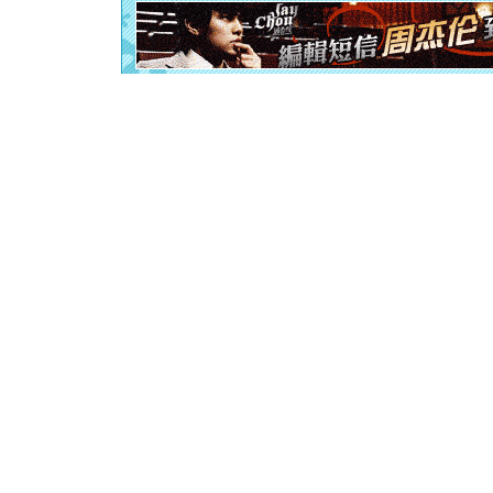
起；二是
离。水晶
[元旦]
当
泣，这痛
卖了。水
[春节]
风
颜！冬去
道一声平
[春节]
传
片叶子是
送你一棵