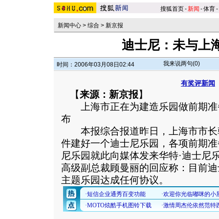
搜狐首页
-
新闻
-
体育
-
新闻中心
>
综合
>
新京报
迪士尼：未与上
我来说两句(
0
)
时间：2006年03月08日02:44
有奖评新闻
【
来源：新京报
】
上海市正在为建造乐园做前期准
布
本报综合报道昨日，上海市市长
件建好一个迪士尼乐园，各项前期准
尼乐园就此向媒体发来华特·迪士尼
高级副总裁顾曼丽的回应称：目前迪
主题乐园达成任何协议。