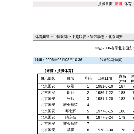
搜狐首页
-
新闻
-
体育
-
体育频道
>
中国足球
>
中超联赛
>
诸强动态
>
北京国安
中超2006赛季北京国安
时间：2006年03月08日10:36
我来说两句(
0
)
【
来源：搜狐体育
】
身高
俱乐部队
姓名
号码
出生日期
(cm)
(
北京国安
杨君
1
1981-6-10
187
北京国安
郎征
2
1986-7-22
188
北京国安
张帅
3
1981-7-20
182
北京国安
转会预留
4
北京国安
邱忠辉
5
1977-6-15
180
北京国安
隋东亮
6
1977-9-24
178
北京国安
转会预留
7
北京国安
杨璞
8
1978-3-30
178