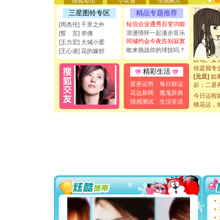
搜狐短信
小灵通
性感丽人
[圣诞节]
三星图铃专区
精品专题推荐
能正大光明
短信企业通秀百变功能
都要快乐噢
[周杰伦] 千里之外
[圣诞节]
浪漫情怀一起漫步音乐
[誓 言] 求佛
如意,快乐
同城约会今夜告别寂寞
[王力宏] 大城小爱
[元旦]
看
敢来挑战你的球技吗？
[王心凌] 花的嫁纱
断电。爱
你是我专
精彩生活
[元旦]
如
起；二是
星座运势
每日财运
离。水晶
花边新闻
魔鬼辞典
今日运程
[元旦]
当
情感测试
生活笑话
桃花运，
泣，这痛
卖了。水
[春节]
风
颜！冬去
道一声平
[春节]
传
片叶子是
送你一棵
[圣诞节]
你太多，
要平安！
[圣诞节]
能正大光明
都要快乐噢