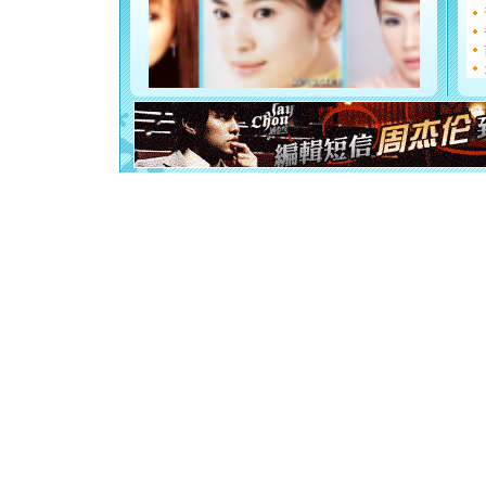
[圣诞节]
如意,快乐
[元旦]
看
断电。爱
你是我专
[元旦]
如
起；二是
离。水晶
[元旦]
当
泣，这痛
卖了。水
[春节]
风
颜！冬去
道一声平
[春节]
传
片叶子是
送你一棵