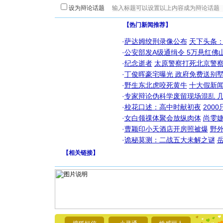
设为辩论话题
【热门新闻推荐】
·
萨达姆绞刑录像公布
天下头条
·
公安部发A级通缉令 5万悬红佛山
·
纪念逝者
太原警察打死北京警察
·
丁俊晖豪宅曝光 政府免费送别墅
·
野生东北虎咬死黄牛
十大假新
·
专家辩论伪科学废留现场混乱 几
·
校花口述：高中时献初夜
200
·
女白领祼体聚会放纵肉体
尚雯婕
·
曹颖印小天酒店开房照被爆
野
·
诡秘莫测：二战五大未解之谜
【
相关链接
】
[圣诞节]
你太多，
要平安！