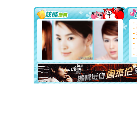
[圣诞节]
你太多，
要平安！
[圣诞节]
能正大光明
都要快乐噢
[圣诞节]
如意,快乐
[元旦]
看
断电。爱
你是我专
[元旦]
如
起；二是
离。水晶
[元旦]
当
泣，这痛
卖了。水
[春节]
风
颜！冬去
道一声平
[春节]
传
片叶子是
送你一棵