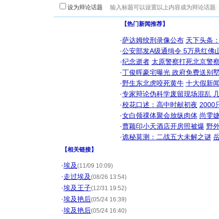
设为辩论话题
【热门新闻推荐】
·
萨达姆绞刑录像公布
天下头条
·
公安部发A级通缉令 5万悬红佛山
·
纪念逝者
太原警察打死北京警察
·
丁俊晖豪宅曝光 政府免费送别墅
·
野生东北虎咬死黄牛
十大假新
·
专家辩论伪科学废留现场混乱 几
·
校花口述：高中时献初夜
200
·
女白领祼体聚会放纵肉体
尚雯婕
·
曹颖印小天酒店开房照被爆
野
·
诡秘莫测：二战五大未解之谜
【
相关链接
】
·
埃及
(11/09 10:09)
·
走过埃及
(08/26 13:54)
·
埃及王子
(12/31 19:52)
·
埃及艳后
(05/24 16:39)
·
埃及艳后
(05/24 16:40)