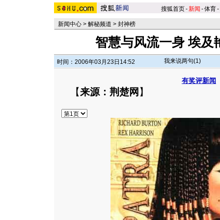
搜狐首页
-
新闻
-
体育
-
新闻中心
>
解秘频道
>
封神榜
智慧与风流一身 埃及
我来说两句(
1
)
时间：2006年03月23日14:52
有奖评新闻
【
来源：荆楚网
】