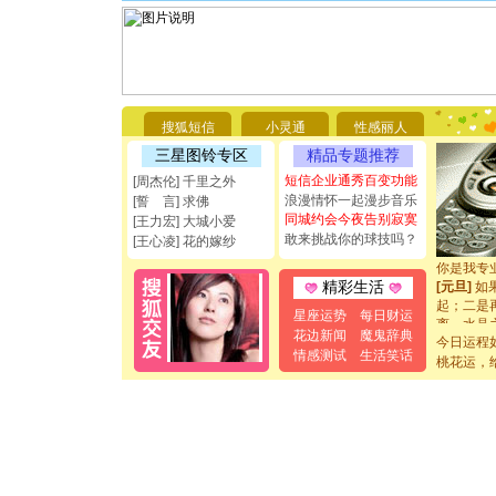
[圣诞节]
你太多，
要平安！
搜狐短信
小灵通
性感丽人
[圣诞节]
能正大光明
三星图铃专区
精品专题推荐
都要快乐噢
短信企业通秀百变功能
[周杰伦] 千里之外
[圣诞节]
浪漫情怀一起漫步音乐
[誓 言] 求佛
如意,快乐
同城约会今夜告别寂寞
[王力宏] 大城小爱
[元旦]
看
敢来挑战你的球技吗？
[王心凌] 花的嫁纱
断电。爱
你是我专
[元旦]
如
精彩生活
起；二是
星座运势
每日财运
离。水晶
花边新闻
魔鬼辞典
[元旦]
当
今日运程
泣，这痛
情感测试
生活笑话
桃花运，
卖了。水
[春节]
风
颜！冬去
道一声平
[春节]
传
片叶子是
送你一棵