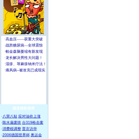
频道精彩推荐
·
八荣八耻
应对油价上涨
·
陈水扁废统
台319枪击案
·
消费税调整
普京访华
·
2006德国世界杯
奥运会