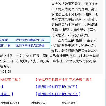
太大吵得她睡不着觉，便自行搬
出了两人共同生活的房间。妻子
的做法让汪十分心寒，他称，他
多次要求老婆回房睡，但金都以
影响健康为由不同意。因对老婆
倡导的“新型”夫妻生活方式再也
无法忍受，汪遂提出离婚。
面对老公的“指控”，金表示
他们仍有夫妻感情，坚决不离。
金称，老公打鼾的声音在她耳边
老公提供一个好的休息环境，同时自己也能得到休息，她才决定与老
分床但自己仍然履行了妻子的义务。经审理，法官认为双方仍有感
婚诉讼。
09:39
全部跟贴
(
0
条)
精华区
(
0
条)
辩论区
(
0
条)