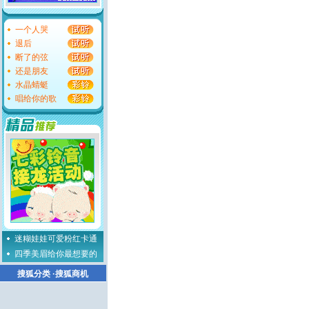
一个人哭
退后
断了的弦
还是朋友
水晶蜻蜓
唱给你的歌
迷糊娃娃可爱粉红卡通
四季美眉给你最想要的
搜狐分类
·
搜狐商机