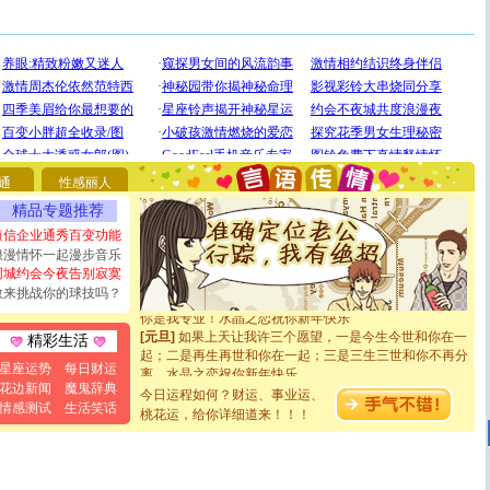
[圣诞节]
圣诞节到了，想想没什么送给你的，又不打算给
你太多，只有给你五千万：千万快乐！千万要健康！千万
要平安！千万要知足！千万不要忘记我！
[圣诞节]
不只这样的日子才会想起你,而是这样的日子才
通
性感丽人
能正大光明地骚扰你,告诉你,圣诞要快乐!新年要快乐!天天
精品专题推荐
都要快乐噢!
[圣诞节]
奉上一颗祝福的心,在这个特别的日子里,愿幸福,
短信企业通秀百变功能
如意,快乐,鲜花,一切美好的祝愿与你同在.圣诞快乐!
浪漫情怀一起漫步音乐
[元旦]
看到你我会触电；看不到你我要充电；没有你我会
同城约会今夜告别寂寞
断电。爱你是我职业，想你是我事业，抱你是我特长，吻
敢来挑战你的球技吗？
你是我专业！水晶之恋祝你新年快乐
[元旦]
如果上天让我许三个愿望，一是今生今世和你在一
精彩生活
起；二是再生再世和你在一起；三是三生三世和你不再分
离。水晶之恋祝你新年快乐
星座运势
每日财运
[元旦]
当我狠下心扭头离去那一刻，你在我身后无助地哭
花边新闻
魔鬼辞典
今日运程如何？财运、事业运、
泣，这痛楚让我明白我多么爱你。我转身抱住你：这猪不
情感测试
生活笑话
桃花运，给你详细道来！！！
卖了。水晶之恋祝你新年快乐。
[春节]
风柔雨润好月圆，半岛铁盒伴身边，每日尽显开心
颜！冬去春来似水如烟，劳碌人生需尽欢！听一曲轻歌，
道一声平安！新年吉祥万事如愿