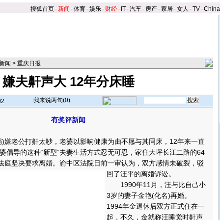
搜狐首页
-
新闻
-
体育
-
娱乐
-
财经
-
IT
-
汽车
-
房产
-
家居
-
女人
-
TV
-
Chin
新闻
>
重庆日报
嫌夫鼾声大 12年分床睡
我来说两句(
0
)
02
有奖评新闻
】
嫌老公打鼾太吵，老婆以影响健康为由不愿与其同床，12年来一直
婆倡导的这种“新型”夫妻生活方式忍无可忍，家住大坪长江二路的64
上法庭坚决要求离婚。
渝中区法院日前一审认为，双方感情未破裂，驳
回了汪平的离婚诉讼。
1990年11月，汪与比自己小
3岁的妻子金艳(化名)再婚。
1994年金退休后双方正式住在一
起，不久，金就称汪睡觉时鼾声