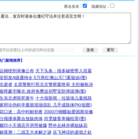
匿名发表：
隐藏地址：
热门新闻推荐】
达姆绞刑录像公布
天下头条：很多秘密带入坟墓
安部发A级通缉令 5万悬红佛山灭门案疑凶(图)
念逝者
太原警察打死北京警察案终审 主犯被枪决
俊晖豪宅曝光 政府免费送别墅安防弹玻璃(图)
生东北虎咬死黄牛
十大假新闻：垃圾场儿童残肢
家辩论伪科学废留现场混乱 几乎成肢体PK(组图)
花口述：高中时献初夜
2000只蝴蝶贴爱因斯坦像
白领祼体聚会放纵肉体
尚雯婕客串穆桂英(图)
颖印小天酒店开房照被爆
野外丛林赤裸姐妹花
秘莫测：二战五大未解之谜
岳飞神话的虚假之处