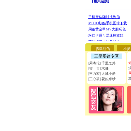
【
相关链接
】
搜狐短信
小灵
三星图铃专区
[周杰伦] 千里之外
[誓 言] 求佛
[王力宏] 大城小爱
[王心凌] 花的嫁纱