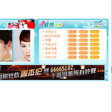
[春节]
传说薰衣草有四片叶子：第一片叶子是信仰，第二
片叶子是希望，第三片叶子是爱情，第四片叶子是幸运。
送你一棵薰衣草，愿你新年快乐！
[圣诞节]
圣诞节到了，想想没什么送给你的，又不打算给
你太多，只有给你五千万：千万快乐！千万要健康！千万
要平安！千万要知足！千万不要忘记我！
[圣诞节]
不只这样的日子才会想起你,而是这样的日子才
能正大光明地骚扰你,告诉你,圣诞要快乐!新年要快乐!天天
月亮之上
都要快乐噢!
秋天不回来
[圣诞节]
奉上一颗祝福的心,在这个特别的日子里,愿幸福,
求佛
如意,快乐,鲜花,一切美好的祝愿与你同在.圣诞快乐!
千里之外
[元旦]
看到你我会触电；看不到你我要充电；没有你我会
香水有毒
断电。爱你是我职业，想你是我事业，抱你是我特长，吻
吉祥三宝
你是我专业！水晶之恋祝你新年快乐
天竺少女
[元旦]
如果上天让我许三个愿望，一是今生今世和你在一
起；二是再生再世和你在一起；三是三生三世和你不再分
离。水晶之恋祝你新年快乐
[元旦]
当我狠下心扭头离去那一刻，你在我身后无助地哭
泣，这痛楚让我明白我多么爱你。我转身抱住你：这猪不
卖了。水晶之恋祝你新年快乐。
[春节]
风柔雨润好月圆，半岛铁盒伴身边，每日尽显开心
颜！冬去春来似水如烟，劳碌人生需尽欢！听一曲轻歌，
道一声平安！新年吉祥万事如愿
[春节]
传说薰衣草有四片叶子：第一片叶子是信仰，第二
片叶子是希望，第三片叶子是爱情，第四片叶子是幸运。
送你一棵薰衣草，愿你新年快乐！