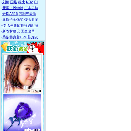
·
刘翔
国足
科比
NBA
F1
·
新车：雅绅特
广本思迪
·
奇瑞A516
强制三者险
·
奥斯卡金像奖
馒头血案
·
传TOM集团将收购新浪
·
新农村建设
国企改革
·
蔡依林身着CPU芯片衣