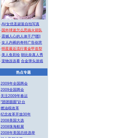
·
AV女优圣诞装自拍写真
·
国外球迷怎么恶搞火箭队
·
震撼人心的人体干尸[图]
·
女人内裤的奇特广告创意
·
明星最近流行黄金甲造型
·
美人鱼彩绘
朝比奈真人秀
·
宠物连连看
合金弹头游戏
热点专题
·
2009年全国两会
·
2009全国两会
·
关注2009年春运
·
"团团圆圆"赴台
·
燃油税改革
·
纪念改革开放30年
·
2008美国大选
·
2008珠海航展
·
2008年美国总统选举