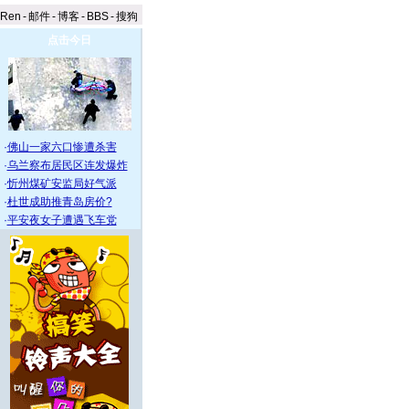
aRen
-
邮件
-
博客
-
BBS
-
搜狗
点击今日
·
佛山一家六口惨遭杀害
·
乌兰察布居民区连发爆炸
·
忻州煤矿安监局好气派
·
杜世成助推青岛房价?
·
平安夜女子遭遇飞车党