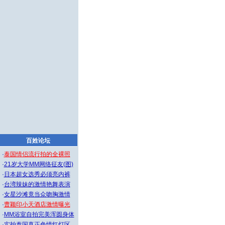
百姓论坛
·
泰国情侣流行拍的全裸照
·
21岁大学MM网络征友(图)
·
日本超女选秀必须亮内裤
·
台湾辣妹的激情艳舞表演
·
女星沙滩竟当众吻胸激情
·
曹颖印小天酒店激情曝光
·
MM浴室自拍完美浑圆身体
·
实拍泰国真正色情红灯区