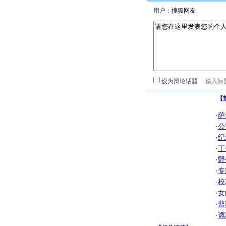
用户：
设为辩论话题
【
·
萨
·
公
·
纪
·
丁
·
野
·
专
·
校
·
女
·
曹
·
诡