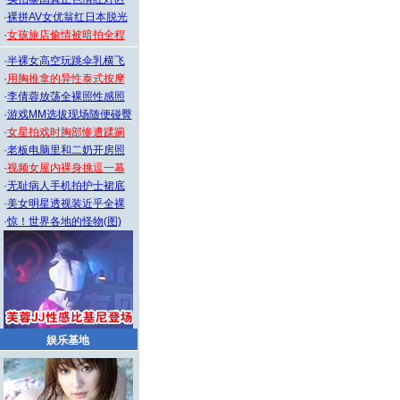
·
裸拼AV女优翁红日本脱光
·
女孩旅店偷情被暗拍全程
·
半裸女高空玩跳伞乳横飞
·
用胸推拿的异性泰式按摩
·
李倩蓉放荡全裸照性感照
·
游戏MM选拔现场随便碰臀
·
女星拍戏时胸部惨遭蹂躏
·
老板电脑里和二奶开房照
·
视频女屋内裸身挑逗一幕
·
无耻病人手机拍护士裙底
·
美女明星透视装近乎全裸
·
惊！世界各地的怪物(图)
娱乐基地