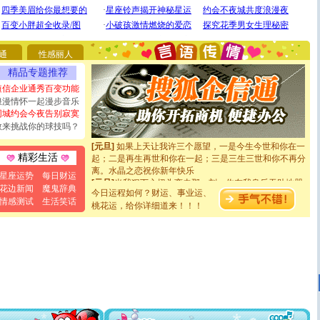
[圣诞节]
圣诞节到了，想想没什么送给你的，又不打算给
你太多，只有给你五千万：千万快乐！千万要健康！千万
要平安！千万要知足！千万不要忘记我！
[圣诞节]
不只这样的日子才会想起你,而是这样的日子才
通
性感丽人
能正大光明地骚扰你,告诉你,圣诞要快乐!新年要快乐!天天
都要快乐噢!
精品专题推荐
[圣诞节]
奉上一颗祝福的心,在这个特别的日子里,愿幸福,
短信企业通秀百变功能
如意,快乐,鲜花,一切美好的祝愿与你同在.圣诞快乐!
浪漫情怀一起漫步音乐
[元旦]
看到你我会触电；看不到你我要充电；没有你我会
同城约会今夜告别寂寞
断电。爱你是我职业，想你是我事业，抱你是我特长，吻
敢来挑战你的球技吗？
你是我专业！水晶之恋祝你新年快乐
[元旦]
如果上天让我许三个愿望，一是今生今世和你在一
起；二是再生再世和你在一起；三是三生三世和你不再分
精彩生活
离。水晶之恋祝你新年快乐
星座运势
每日财运
[元旦]
当我狠下心扭头离去那一刻，你在我身后无助地哭
泣，这痛楚让我明白我多么爱你。我转身抱住你：这猪不
花边新闻
魔鬼辞典
今日运程如何？财运、事业运、
卖了。水晶之恋祝你新年快乐。
情感测试
生活笑话
桃花运，给你详细道来！！！
[春节]
风柔雨润好月圆，半岛铁盒伴身边，每日尽显开心
颜！冬去春来似水如烟，劳碌人生需尽欢！听一曲轻歌，
道一声平安！新年吉祥万事如愿
[春节]
传说薰衣草有四片叶子：第一片叶子是信仰，第二
片叶子是希望，第三片叶子是爱情，第四片叶子是幸运。
送你一棵薰衣草，愿你新年快乐！
[圣诞节]
圣诞节到了，想想没什么送给你的，又不打算给
你太多，只有给你五千万：千万快乐！千万要健康！千万
要平安！千万要知足！千万不要忘记我！