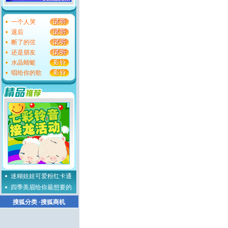
一个人哭
退后
断了的弦
还是朋友
水晶蜻蜓
唱给你的歌
迷糊娃娃可爱粉红卡通
四季美眉给你最想要的
搜狐分类
·
搜狐商机