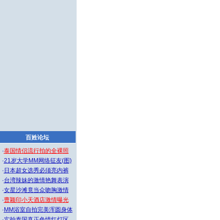
百姓论坛
·
泰国情侣流行拍的全裸照
·
21岁大学MM网络征友(图)
·
日本超女选秀必须亮内裤
·
台湾辣妹的激情艳舞表演
·
女星沙滩竟当众吻胸激情
·
曹颖印小天酒店激情曝光
·
MM浴室自拍完美浑圆身体
·
实拍泰国真正色情红灯区