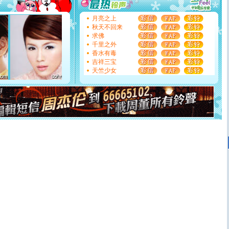
[圣诞节]
不只这样的日子才会想起你,而是这样的日子才
能正大光明地骚扰你,告诉你,圣诞要快乐!新年要快乐!天天
都要快乐噢!
月亮之上
[圣诞节]
奉上一颗祝福的心,在这个特别的日子里,愿幸福,
秋天不回来
如意,快乐,鲜花,一切美好的祝愿与你同在.圣诞快乐!
求佛
[元旦]
看到你我会触电；看不到你我要充电；没有你我会
千里之外
断电。爱你是我职业，想你是我事业，抱你是我特长，吻
香水有毒
你是我专业！水晶之恋祝你新年快乐
吉祥三宝
[元旦]
如果上天让我许三个愿望，一是今生今世和你在一
天竺少女
起；二是再生再世和你在一起；三是三生三世和你不再分
离。水晶之恋祝你新年快乐
[元旦]
当我狠下心扭头离去那一刻，你在我身后无助地哭
泣，这痛楚让我明白我多么爱你。我转身抱住你：这猪不
卖了。水晶之恋祝你新年快乐。
[春节]
风柔雨润好月圆，半岛铁盒伴身边，每日尽显开心
颜！冬去春来似水如烟，劳碌人生需尽欢！听一曲轻歌，
道一声平安！新年吉祥万事如愿
[春节]
传说薰衣草有四片叶子：第一片叶子是信仰，第二
片叶子是希望，第三片叶子是爱情，第四片叶子是幸运。
送你一棵薰衣草，愿你新年快乐！