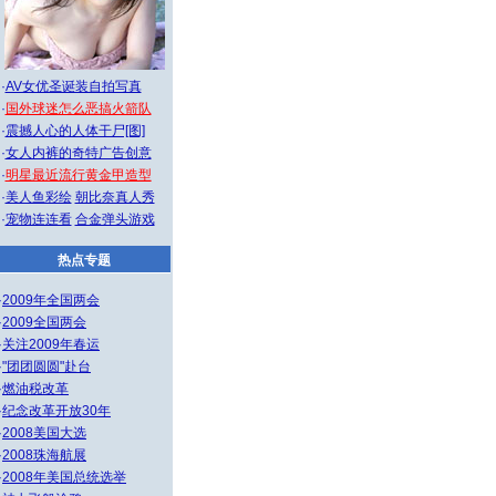
·
AV女优圣诞装自拍写真
·
国外球迷怎么恶搞火箭队
·
震撼人心的人体干尸[图]
·
女人内裤的奇特广告创意
·
明星最近流行黄金甲造型
·
美人鱼彩绘
朝比奈真人秀
·
宠物连连看
合金弹头游戏
热点专题
·
2009年全国两会
·
2009全国两会
·
关注2009年春运
·
"团团圆圆"赴台
·
燃油税改革
·
纪念改革开放30年
·
2008美国大选
·
2008珠海航展
·
2008年美国总统选举