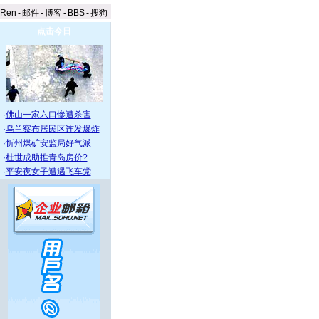
aRen
-
邮件
-
博客
-
BBS
-
搜狗
点击今日
·
佛山一家六口惨遭杀害
·
乌兰察布居民区连发爆炸
·
忻州煤矿安监局好气派
·
杜世成助推青岛房价?
·
平安夜女子遭遇飞车党