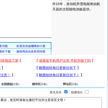
作15年，发动机所需电能将由航
天器的太阳能电池板提供。
全部跟贴
(
0
条)
精华区
(
0
条)
辩论区
(
0
条)
匿名发表：
隐藏地址：