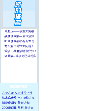
频道精彩推荐
·
八荣八耻
应对油价上涨
·
陈水扁废统
台319枪击案
·
消费税调整
普京访华
·
2006德国世界杯
奥运会