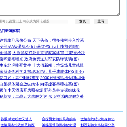
热门新闻推荐】
达姆绞刑录像公布
天下头条：很多秘密带入坟墓
安部发A级通缉令 5万悬红佛山灭门案疑凶(图)
念逝者
太原警察打死北京警察案终审 主犯被枪决
俊晖豪宅曝光 政府免费送别墅安防弹玻璃(图)
生东北虎咬死黄牛
十大假新闻：垃圾场儿童残肢
家辩论伪科学废留现场混乱 几乎成肢体PK(组图)
花口述：高中时献初夜
2000只蝴蝶贴爱因斯坦像
白领祼体聚会放纵肉体
尚雯婕客串穆桂英(图)
颖印小天酒店开房照被爆
野外丛林赤裸姐妹花
秘莫测：二战五大未解之谜
岳飞神话的虚假之处