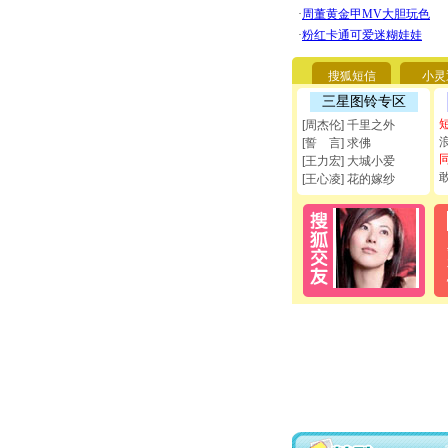
搜狐短信
小灵
三星图铃专区
[周杰伦] 千里之外
[誓 言] 求佛
[王力宏] 大城小爱
[王心凌] 花的嫁纱