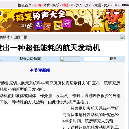
搜狐首页
-
新闻
-
体育
-
娱乐
-
财经
-
IT
-
汽车
-
房产
-
家居
-
女人
-
TV
-
Chin
类媒体
>
山西日报
发出一种超低能耗的航天发动机
我来说两句(
0
)
58
有奖评新闻
】
赫鲁尼切夫航天系统科学研究所所长梅尼希科夫3日宣布，该研究所
耗极小的新型航天发动机。
机使用液体或固体工作介质。发动机工作时，通过吸收很少的外部
即以一种特殊的方式旋动，由此使发动机产生推力。
赫鲁尼切夫航天系统科学研
究所从事这种发动机的研究已经
4年多时间。该所研究人员预
计，这种超低能耗发动机可以工