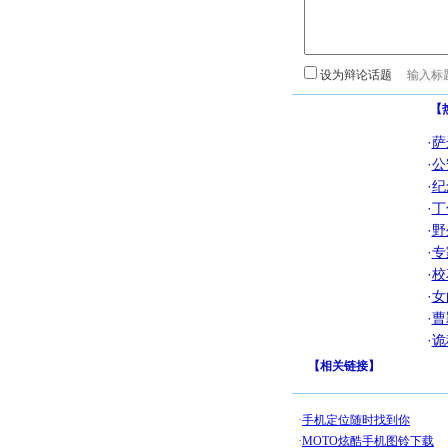
设为辩论话题
【
·
萨
·
公
·
纪
·
丁
·
野
·
专
·
校
·
女
·
曹
·
诡
【
相关链接
】