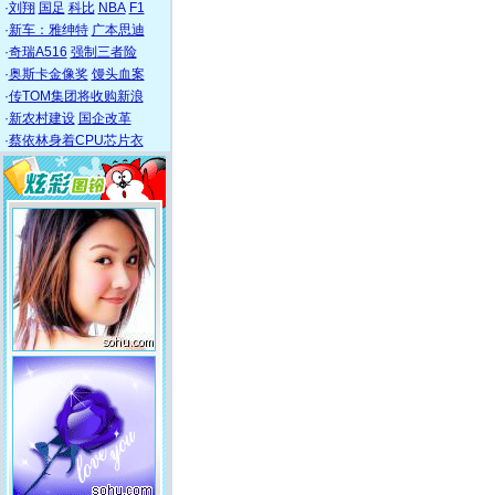
·
刘翔
国足
科比
NBA
F1
·
新车：雅绅特
广本思迪
·
奇瑞A516
强制三者险
·
奥斯卡金像奖
馒头血案
·
传TOM集团将收购新浪
·
新农村建设
国企改革
·
蔡依林身着CPU芯片衣