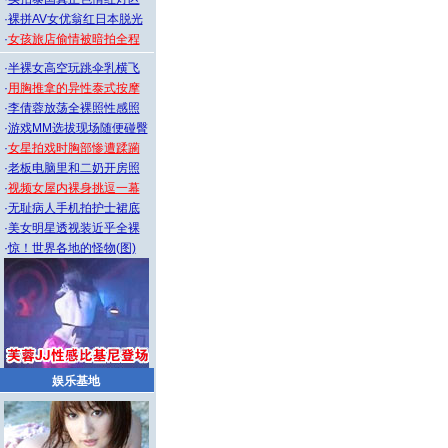
·
裸拼AV女优翁红日本脱光
·
女孩旅店偷情被暗拍全程
·
半裸女高空玩跳伞乳横飞
·
用胸推拿的异性泰式按摩
·
李倩蓉放荡全裸照性感照
·
游戏MM选拔现场随便碰臀
·
女星拍戏时胸部惨遭蹂躏
·
老板电脑里和二奶开房照
·
视频女屋内裸身挑逗一幕
·
无耻病人手机拍护士裙底
·
美女明星透视装近乎全裸
·
惊！世界各地的怪物(图)
娱乐基地