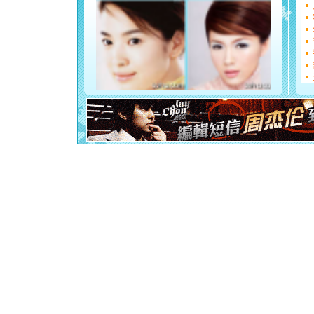
[圣诞节]
如意,快乐
[元旦]
看
断电。爱
你是我专
[元旦]
如
起；二是
离。水晶
[元旦]
当
泣，这痛
卖了。水
[春节]
风
颜！冬去
道一声平
[春节]
传
片叶子是
送你一棵