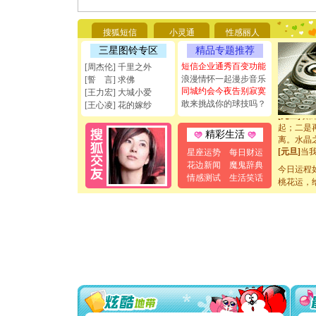
要平安！
[圣诞节]
能正大光明
搜狐短信
小灵通
性感丽人
天都要快
三星图铃专区
精品专题推荐
[圣诞节]
如意,快乐
短信企业通秀百变功能
[周杰伦] 千里之外
[元旦]
看
浪漫情怀一起漫步音乐
[誓 言] 求佛
断电。爱
同城约会今夜告别寂寞
[王力宏] 大城小爱
你是我专
敢来挑战你的球技吗？
[王心凌] 花的嫁纱
[元旦]
如
起；二是
精彩生活
离。水晶
[元旦]
当
星座运势
每日财运
泣，这痛
花边新闻
魔鬼辞典
今日运程
卖了。水
情感测试
生活笑话
桃花运，
[春节]
风
颜！冬去
道一声平
[春节]
传
片叶子是
送你一棵
[圣诞节]
你太多，
要平安！
[圣诞节]
能正大光明
天都要快