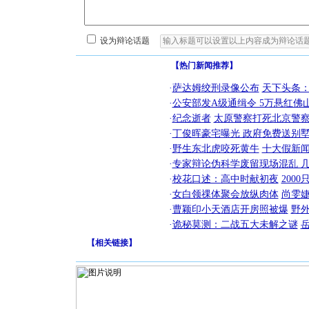
设为辩论话题
【热门新闻推荐】
·
萨达姆绞刑录像公布
天下头条
·
公安部发A级通缉令 5万悬红佛山
·
纪念逝者
太原警察打死北京警察
·
丁俊晖豪宅曝光 政府免费送别墅
·
野生东北虎咬死黄牛
十大假新
·
专家辩论伪科学废留现场混乱 几
·
校花口述：高中时献初夜
200
·
女白领祼体聚会放纵肉体
尚雯婕
·
曹颖印小天酒店开房照被爆
野
·
诡秘莫测：二战五大未解之谜
【
相关链接
】
[圣诞节]
你太多，