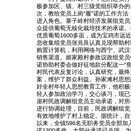
极参加区、镇、村三级党组织举办的
次，教给党员上岗“履”诺的工作方
进入角色。寨子岭村经济发展组党员
众提供葡萄无核化栽培技术的承诺。
优质葡萄1600多亩，成为宝鸡市远
息收集组党员张兆良认真兑现帮助村
购置计算机，利用网络与西宁、武汉
销售渠道。姬家殿村参政议政组党员
诺协助村委会做好征地款分配这一“
村民代表反复讨论，认真研究，最终
案，维护了群众利益。孙家滩村思想
好全村年轻人思想教育工作，他积极
轻人参加政治学习，交心谈习，现已
崖村民政调解组党员主动承诺，对所
进行协调处理，目前，民政调解组党
有效地维护了村上稳定。据统计，自
以来，全镇596名无职务党员全部
诺1300多件，大部分承诺已兑现，