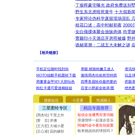
·
丁俊晖豪宅曝光 政府免费送别墅
·
野生东北虎咬死黄牛
十大假新
·
专家辩论伪科学废留现场混乱 几
·
校花口述：高中时献初夜
200
·
女白领祼体聚会放纵肉体
尚雯婕
·
曹颖印小天酒店开房照被爆
野
·
诡秘莫测：二战五大未解之谜
【
相关链接
】
[圣诞节]
你太多，
要平安！
搜狐短信
小灵通
性感丽人
[圣诞节]
三星图铃专区
精品专题推荐
能正大光明
都要快乐噢
短信企业通秀百变功能
[周杰伦] 千里之外
[圣诞节]
浪漫情怀一起漫步音乐
[誓 言] 求佛
如意,快乐
同城约会今夜告别寂寞
[王力宏] 大城小爱
[元旦]
看
敢来挑战你的球技吗？
[王心凌] 花的嫁纱
断电。爱