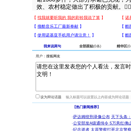
效、农村稳定做出了积极的贡献。
我来说两句
全部跟贴
(
0
条)
精华区
(
0
用户：
设为辩论话题
【热门新闻推荐】
·
萨达姆绞刑录像公布
天下头条
·
公安部发A级通缉令 5万悬红佛山
·
纪念逝者
太原警察打死北京警察