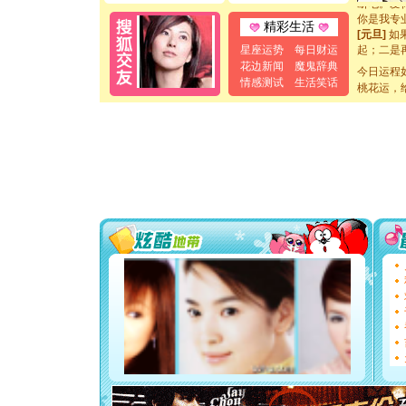
你是我专
精彩生活
[元旦]
如
起；二是
星座运势
每日财运
离。水晶
花边新闻
魔鬼辞典
今日运程
[元旦]
当
情感测试
生活笑话
桃花运，
泣，这痛
卖了。水
[春节]
风
颜！冬去
道一声平
[春节]
传
片叶子是
送你一棵
[圣诞节]
你太多，
要平安！
[圣诞节]
能正大光明
都要快乐噢
[圣诞节]
如意,快乐
[元旦]
看
断电。爱
你是我专
[元旦]
如
起；二是