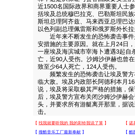
近1500名国际政界和商界重要人士
括埃及总统穆巴拉克、巴勒斯坦民族
斯坦总理阿齐兹、马来西亚总理巴达
以色列副总理佩雷斯和俄罗斯外长拉
近年来不断发生的恐怖袭击事件
安措施的主要原因。就在上月24日，
一座埃及海滨城市宰海卜遭遇3起自
亡，近90人受伤。沙姆沙伊赫也曾
致至少64人死亡，124人受伤。
频繁发生的恐怖袭击让埃及警方
临大敌。埃及内政部长阿德利本月1
说，埃及将采取极其严格的措施，保
后，埃及警方宣布关闭沙姆沙伊赫会
头，并要求所有游艇离开那里，据说
击。