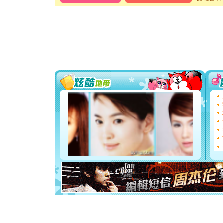
泣，这痛
卖了。水
[春节]
风
颜！冬去
道一声平
[春节]
传
片叶子是
送你一棵
[圣诞节]
你太多，
要平安！
[圣诞节]
能正大光明
都要快乐噢
[圣诞节]
如意,快乐
[元旦]
看
断电。爱
你是我专
[元旦]
如
起；二是
离。水晶
[元旦]
当
泣，这痛
卖了。水
[春节]
风
颜！冬去