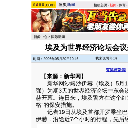
搜狐首页
-
新闻
-
体育
-
新闻中心
>
国际新闻
埃及为世界经济论坛会议
我来说两句(
0
)
时间：2006年05月20日10:46
有奖评新闻
【
来源：新华网
】
新华网沙姆沙伊赫（埃及）5月1
强）为期3天的世界经济论坛中东会
赫开幕。连日来，埃及警方在这个红
格”的保安措施。
记者19日从埃及首都开罗乘坐巴士
伊赫，沿途近7个小时的行程，先后