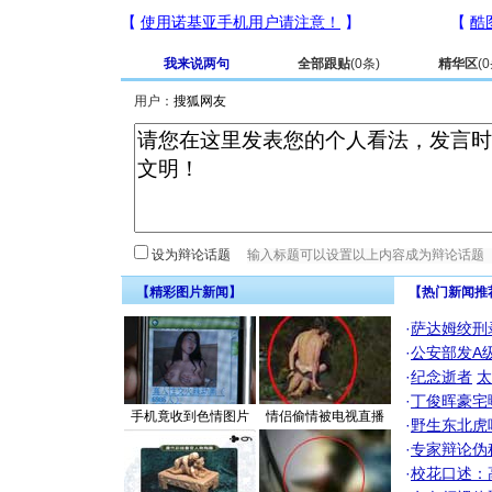
我来说两句
全部跟贴
(
0
条)
精华区
(
0
用户：
设为辩论话题
【精彩图片新闻】
【热门新闻推
·
萨达姆绞刑
·
公安部发A
·
纪念逝者
太
·
丁俊晖豪宅
手机竟收到色情图片
情侣偷情被电视直播
·
野生东北虎
·
专家辩论伪
·
校花口述：