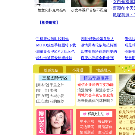
·
女白领祼体
·
曹颖印小天
性文化扑克牌亮相
少女半裸尸首惨不忍睹
·
诡秘莫测：
【
相关链接
】
[圣诞节]
你太多，
要平安！
搜狐短信
小灵通
性感丽人
[圣诞节]
三星图铃专区
精品专题推荐
能正大光明
都要快乐噢
短信企业通秀百变功能
[周杰伦] 千里之外
[圣诞节]
浪漫情怀一起漫步音乐
[誓 言] 求佛
如意,快乐
同城约会今夜告别寂寞
[王力宏] 大城小爱
[元旦]
看
敢来挑战你的球技吗？
[王心凌] 花的嫁纱
断电。爱
你是我专
精彩生活
[元旦]
如
起；二是
星座运势
每日财运
离。水晶
花边新闻
魔鬼辞典
今日运程
[元旦]
当
情感测试
生活笑话
桃花运，