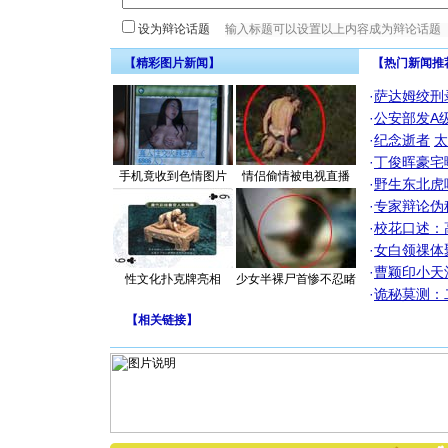
设为辩论话题
【精彩图片新闻】
【热门新闻推
·
萨达姆绞刑
·
公安部发A
·
纪念逝者
太
·
丁俊晖豪宅
手机竟收到色情图片
情侣偷情被电视直播
·
野生东北虎
·
专家辩论伪
·
校花口述：
·
女白领祼体
·
曹颖印小天
性文化扑克牌亮相
少女半裸尸首惨不忍睹
·
诡秘莫测：
【
相关链接
】
[圣诞节]
你太多，
要平安！
[圣诞节]
能正大光明