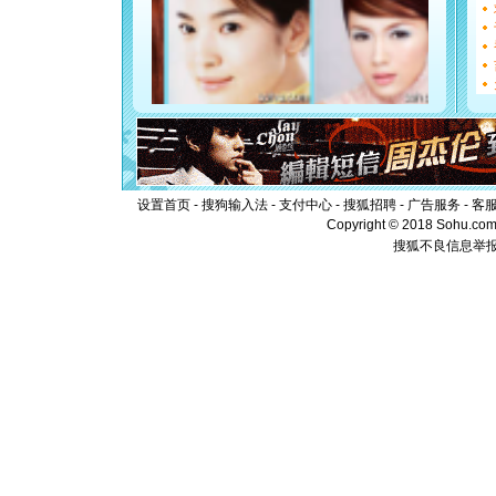
[元旦]
看
断电。爱
你是我专
[元旦]
如
起；二是
离。水晶
[元旦]
当
泣，这痛
卖了。水
[春节]
风
颜！冬去
设置首页
-
搜狗输入法
-
支付中心
-
搜狐招聘
-
广告服务
-
客
道一声平
Copyright © 2018 Sohu.com I
[春节]
传
搜狐不良信息举
片叶子是
送你一棵