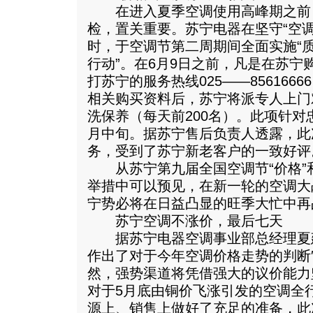
在进入夏季空调使用高峰期之前
检，置关重要。苏宁电器在坚守“空
时，于空调节第二周期间全面实施“
行动”。在6月9日之前，凡是在苏宁
打苏宁的服务热线025——856166
相关购买资料后，苏宁将派专人上门
洗保养（每天前200名）。此项针
月中旬。据苏宁售后负责人透露，此
务，受到了苏宁新老客户的一致好评
从苏宁第九届全国空调节“价格”和
举措中可以预见，在新一轮的空调大
宁势必将在日益凸显的旺季大忙中再
苏宁空调不涨价，最后七天
据苏宁电器空调事业部总经理夏
作出了对于今年空调价格走势的判断″
然，强势渠道将凭借强大的议价能力
对于5月底由铜价飞涨引发的空调全
源上、销售上做好了充足的准备，此