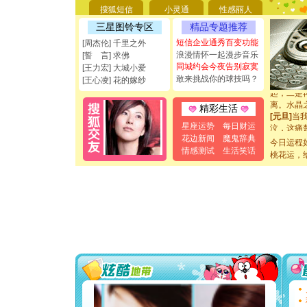
都要快乐噢
搜狐短信
小灵通
性感丽人
[圣诞节]
三星图铃专区
精品专题推荐
如意,快乐
[元旦]
看
短信企业通秀百变功能
[周杰伦] 千里之外
断电。爱
浪漫情怀一起漫步音乐
[誓 言] 求佛
你是我专
同城约会今夜告别寂寞
[王力宏] 大城小爱
[元旦]
如
敢来挑战你的球技吗？
[王心凌] 花的嫁纱
起；二是
离。水晶
精彩生活
[元旦]
当
泣，这痛
星座运势
每日财运
卖了。水
花边新闻
魔鬼辞典
今日运程
[春节]
风
情感测试
生活笑话
桃花运，
颜！冬去
道一声平
[春节]
传
片叶子是
送你一棵
[圣诞节]
你太多，
要平安！
[圣诞节]
能正大光明
都要快乐噢
[圣诞节]
如意,快乐