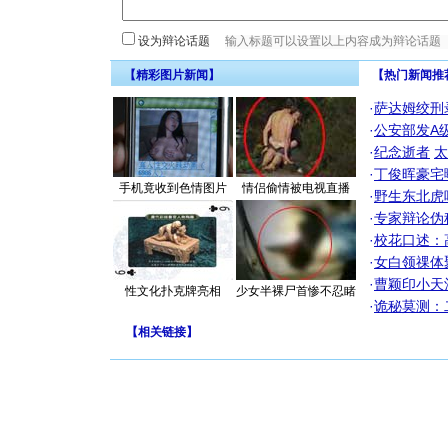
设为辩论话题
【精彩图片新闻】
【热门新闻推
·
萨达姆绞刑
·
公安部发A
·
纪念逝者
太
·
丁俊晖豪宅
手机竟收到色情图片
情侣偷情被电视直播
·
野生东北虎
·
专家辩论伪
·
校花口述：
·
女白领祼体
·
曹颖印小天
性文化扑克牌亮相
少女半裸尸首惨不忍睹
·
诡秘莫测：
【
相关链接
】