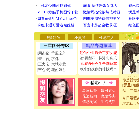
[圣诞节]
你太多，
要平安！
搜狐短信
小灵通
性感丽人
[圣诞节]
三星图铃专区
精品专题推荐
能正大光明
都要快乐噢
短信企业通秀百变功能
[周杰伦] 千里之外
[圣诞节]
浪漫情怀一起漫步音乐
[誓 言] 求佛
如意,快乐
同城约会今夜告别寂寞
[王力宏] 大城小爱
[元旦]
看
敢来挑战你的球技吗？
[王心凌] 花的嫁纱
断电。爱
你是我专
精彩生活
[元旦]
如
起；二是
星座运势
每日财运
离。水晶
花边新闻
魔鬼辞典
今日运程
[元旦]
当
情感测试
生活笑话
桃花运，
泣，这痛
卖了。水
[春节]
风
颜！冬去
道一声平
[春节]
传
片叶子是