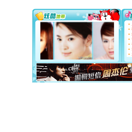
送你一棵
[圣诞节]
你太多，
要平安！
[圣诞节]
能正大光明
都要快乐噢
[圣诞节]
如意,快乐
[元旦]
看
断电。爱
你是我专
[元旦]
如
起；二是
离。水晶
[元旦]
当
泣，这痛
卖了。水
[春节]
风
颜！冬去
道一声平
[春节]
传
片叶子是
送你一棵