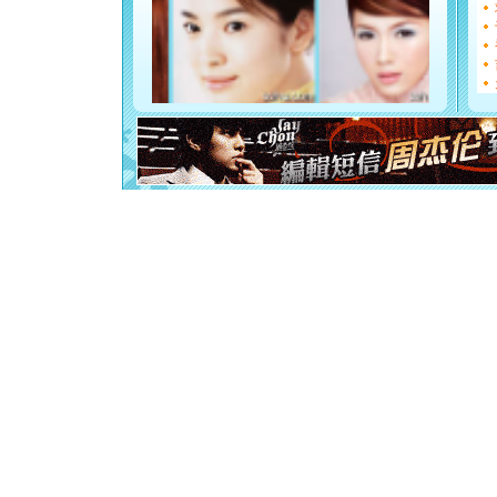
如意,快乐
[元旦]
看
断电。爱
你是我专
[元旦]
如
起；二是
离。水晶
[元旦]
当
泣，这痛
卖了。水
[春节]
风
颜！冬去
道一声平
[春节]
传
片叶子是
送你一棵