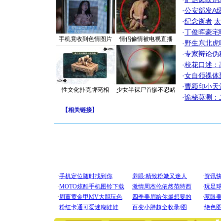
·
公安部发A
·
纪念逝者
太
·
丁俊晖豪宅
手机竟收到色情图片
情侣偷情被电视直播
·
野生东北虎
·
专家辩论伪
·
校花口述：
·
女白领祼体
·
曹颖印小天
性文化扑克牌亮相
少女半裸尸首惨不忍睹
·
诡秘莫测：
【
相关链接
】
[圣诞节]
你太多，
要平安！