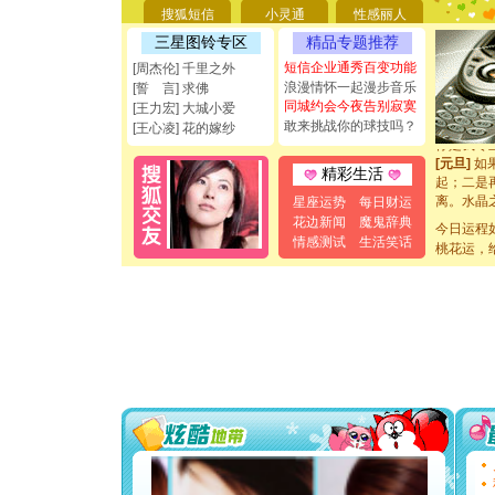
[圣诞节]
搜狐短信
小灵通
性感丽人
能正大光明
三星图铃专区
精品专题推荐
都要快乐噢
[圣诞节]
短信企业通秀百变功能
[周杰伦] 千里之外
如意,快乐
浪漫情怀一起漫步音乐
[誓 言] 求佛
[元旦]
看
同城约会今夜告别寂寞
[王力宏] 大城小爱
断电。爱
敢来挑战你的球技吗？
[王心凌] 花的嫁纱
你是我专
[元旦]
如
精彩生活
起；二是
离。水晶
星座运势
每日财运
[元旦]
当
花边新闻
魔鬼辞典
今日运程
泣，这痛
情感测试
生活笑话
桃花运，
卖了。水
[春节]
风
颜！冬去
道一声平
[春节]
传
片叶子是
送你一棵
[圣诞节]
你太多，
要平安！
[圣诞节]
能正大光明
都要快乐噢
[圣诞节]