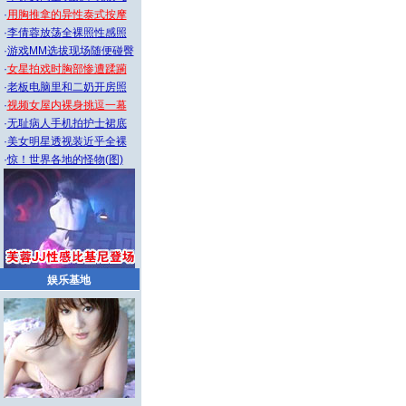
·
用胸推拿的异性泰式按摩
·
李倩蓉放荡全裸照性感照
·
游戏MM选拔现场随便碰臀
·
女星拍戏时胸部惨遭蹂躏
·
老板电脑里和二奶开房照
·
视频女屋内裸身挑逗一幕
·
无耻病人手机拍护士裙底
·
美女明星透视装近乎全裸
·
惊！世界各地的怪物(图)
娱乐基地