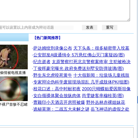
【热门新闻推荐】
·
萨达姆绞刑录像公布
天下头条：很多秘密带入坟墓
·
公安部发A级通缉令 5万悬红佛山灭门案疑凶(图)
·
纪念逝者
太原警察打死北京警察案终审 主犯被枪决
·
丁俊晖豪宅曝光 政府免费送别墅安防弹玻璃(图)
偷情被电视直播
·
野生东北虎咬死黄牛
十大假新闻：垃圾场儿童残肢
·
专家辩论伪科学废留现场混乱 几乎成肢体PK(组图)
·
校花口述：高中时献初夜
2000只蝴蝶贴爱因斯坦像
·
女白领祼体聚会放纵肉体
尚雯婕客串穆桂英(图)
·
曹颖印小天酒店开房照被爆
野外丛林赤裸姐妹花
半裸尸首惨不忍睹
·
诡秘莫测：二战五大未解之谜
岳飞神话的虚假之处