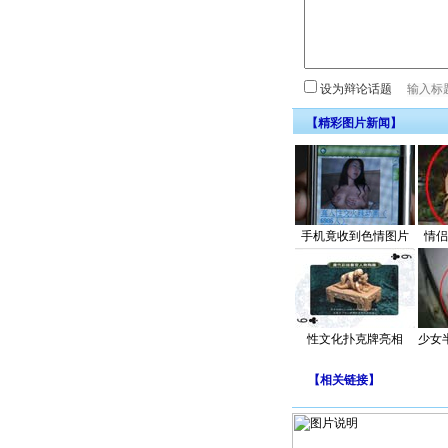
设为辩论话题
【精彩图片新闻】
手机竟收到色情图片
情侣
性文化扑克牌亮相
少女
【
相关链接
】