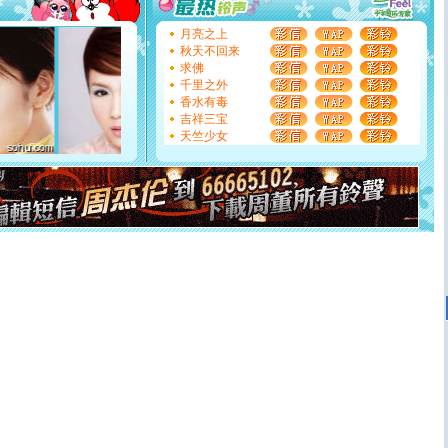
你太多，只有给你五千万：千万快乐！千万要健康！千万
要平安！千万要知足！千万不要忘记我！
[圣诞节]
不只这样的日子才会想起你,而是这样的日子才
月亮之上
能正大光明地骚扰你,告诉你,圣诞要快乐!新年要快乐!天天
秋天不回来
都要快乐噢!
求佛
[圣诞节]
奉上一颗祝福的心,在这个特别的日子里,愿幸福,
千里之外
如意,快乐,鲜花,一切美好的祝愿与你同在.圣诞快乐!
香水有毒
[元旦]
看到你我会触电；看不到你我要充电；没有你我会
吉祥三宝
断电。爱你是我职业，想你是我事业，抱你是我特长，吻
天竺少女
你是我专业！水晶之恋祝你新年快乐
[元旦]
如果上天让我许三个愿望，一是今生今世和你在一
起；二是再生再世和你在一起；三是三生三世和你不再分
离。水晶之恋祝你新年快乐
[元旦]
当我狠下心扭头离去那一刻，你在我身后无助地哭
泣，这痛楚让我明白我多么爱你。我转身抱住你：这猪不
卖了。水晶之恋祝你新年快乐。
[春节]
风柔雨润好月圆，半岛铁盒伴身边，每日尽显开心
颜！冬去春来似水如烟，劳碌人生需尽欢！听一曲轻歌，
道一声平安！新年吉祥万事如愿
[春节]
传说薰衣草有四片叶子：第一片叶子是信仰，第二
片叶子是希望，第三片叶子是爱情，第四片叶子是幸运。
送你一棵薰衣草，愿你新年快乐！