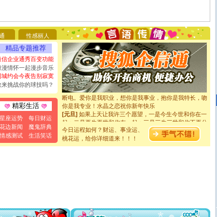
[圣诞节]
圣诞节到了，想想没什么送给你的，又不打算给
你太多，只有给你五千万：千万快乐！千万要健康！千万
通
性感丽人
要平安！千万要知足！千万不要忘记我！
[圣诞节]
不只这样的日子才会想起你,而是这样的日子才
精品专题推荐
能正大光明地骚扰你,告诉你,圣诞要快乐!新年要快乐!天天
短信企业通秀百变功能
都要快乐噢!
浪漫情怀一起漫步音乐
[圣诞节]
奉上一颗祝福的心,在这个特别的日子里,愿幸福,
同城约会今夜告别寂寞
如意,快乐,鲜花,一切美好的祝愿与你同在.圣诞快乐!
敢来挑战你的球技吗？
[元旦]
看到你我会触电；看不到你我要充电；没有你我会
断电。爱你是我职业，想你是我事业，抱你是我特长，吻
你是我专业！水晶之恋祝你新年快乐
精彩生活
[元旦]
如果上天让我许三个愿望，一是今生今世和你在一
星座运势
每日财运
起；二是再生再世和你在一起；三是三生三世和你不再分
离。水晶之恋祝你新年快乐
花边新闻
魔鬼辞典
今日运程如何？财运、事业运、
[元旦]
当我狠下心扭头离去那一刻，你在我身后无助地哭
情感测试
生活笑话
桃花运，给你详细道来！！！
泣，这痛楚让我明白我多么爱你。我转身抱住你：这猪不
卖了。水晶之恋祝你新年快乐。
[春节]
风柔雨润好月圆，半岛铁盒伴身边，每日尽显开心
颜！冬去春来似水如烟，劳碌人生需尽欢！听一曲轻歌，
道一声平安！新年吉祥万事如愿
[春节]
传说薰衣草有四片叶子：第一片叶子是信仰，第二
片叶子是希望，第三片叶子是爱情，第四片叶子是幸运。
送你一棵薰衣草，愿你新年快乐！
[圣诞节]
圣诞节到了，想想没什么送给你的，又不打算给