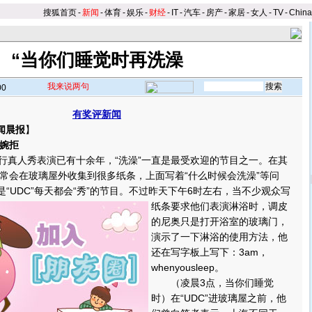
搜狐首页
-
新闻
-
体育
-
娱乐
-
财经
-
IT
-
汽车
-
房产
-
家居
-
女人
-
TV
-
Chin
“当你们睡觉时再洗澡
我来说两句
00
有奖评新闻
闻晨报
】
婉拒
行真人秀表演已有十余年，“洗澡”一直是最受欢迎的节目之一。在其
常会在玻璃屋外收集到很多纸条，上面写着“什么时候会洗澡”等问
“UDC”每天都会“秀”的节目。
不过昨天下午6时左右，当不少观众写
纸条要求他们表演淋浴时，调皮
的尼奥只是打开浴室的玻璃门，
演示了一下淋浴的使用方法，他
还在写字板上写下：3am，
whenyousleep。
（凌晨3点，当你们睡觉
时）在“UDC”进玻璃屋之前，他