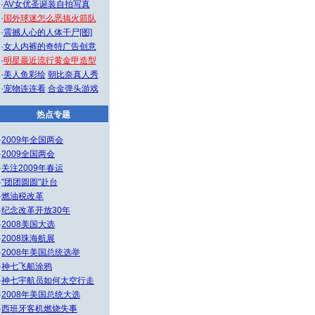
·
AV女优圣诞装自拍写真
·
国外球迷怎么恶搞火箭队
·
震撼人心的人体干尸[图]
·
女人内裤的奇特广告创意
·
明星最近流行黄金甲造型
·
美人鱼彩绘
朝比奈真人秀
·
宠物连连看
合金弹头游戏
热点专题
·
2009年全国两会
·
2009全国两会
·
关注2009年春运
·
"团团圆圆"赴台
·
燃油税改革
·
纪念改革开放30年
·
2008美国大选
·
2008珠海航展
·
2008年美国总统选举
·
神七飞船涂鸦
·
神七宇航员如何太空行走
·
2008年美国总统大选
·
西班牙客机燃烧失事