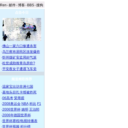
aRen
-
邮件
-
博客
-
BBS
-
搜狗
点击今日
·
佛山一家六口惨遭杀害
·
乌兰察布居民区连发爆炸
·
忻州煤矿安监局好气派
·
杜世成助推青岛房价?
·
平安夜女子遭遇飞车党
频道精彩推荐
·
温家宝出访非洲七国
·
基地头目扎卡维被炸死
·
06高考
荣辱观
·
2008奥运会
NBA
科比
F1
·
2006世界杯
姚明
王治郅
·
2006年德国世界杯
·
世界杯赛程/电视转播表
·
世界杯视频
积分榜