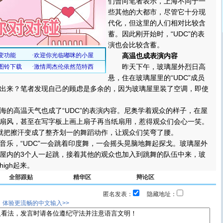
们曾向笔者表示，上海不同于一
些其他的大都市，尽管它十分现
代化，但这里的人们相对比较含
蓄。因此刚开始时，“UDC”的表
演也会比较含蓄。
高温也成表演内容
昨天下午，玻璃屋外烈日高
悬，住在玻璃屋里的“UDC”成员
出来？笔者发现自己的顾虑是多余的，因为玻璃屋里装了空调，即使
高温天气也成了“UDC”的表演内容。尼奥学着观众的样子，在屋
扇风，甚至在写字板上画上扇子再当纸扇用，惹得观众们会心一笑。
就把擦汗变成了整齐划一的舞蹈动作，让观众们笑弯了腰。
，“UDC”一会跳着印度舞，一会摇头晃脑地舞起探戈。玻璃屋外
屋内的3个人一起跳，接着其他的观众也加入到跳舞的队伍中来，玻
igh起来。
全部跟贴
精华区
辩论区
匿名发表：
隐藏地址：
，体验更流畅的中文输入>>