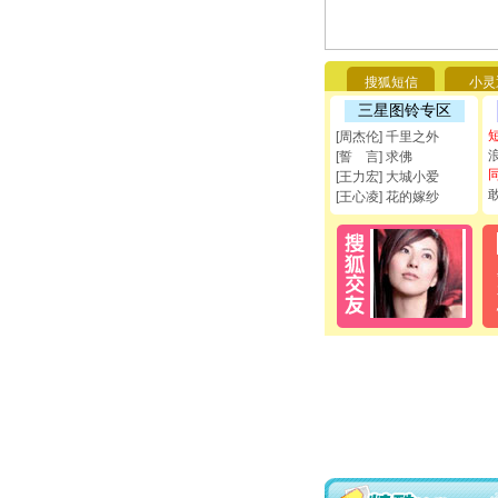
搜狐短信
小灵
三星图铃专区
[周杰伦] 千里之外
[誓 言] 求佛
[王力宏] 大城小爱
[王心凌] 花的嫁纱