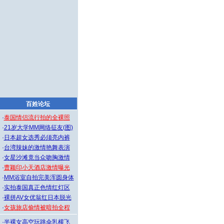
百姓论坛
·
泰国情侣流行拍的全裸照
·
21岁大学MM网络征友(图)
·
日本超女选秀必须亮内裤
·
台湾辣妹的激情艳舞表演
·
女星沙滩竟当众吻胸激情
·
曹颖印小天酒店激情曝光
·
MM浴室自拍完美浑圆身体
·
实拍泰国真正色情红灯区
·
裸拼AV女优翁红日本脱光
·
女孩旅店偷情被暗拍全程
·
半裸女高空玩跳伞乳横飞