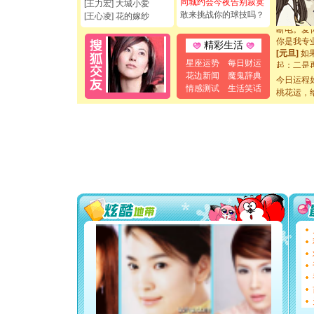
如意,快乐
同城约会今夜告别寂寞
[王力宏] 大城小爱
[元旦]
看
敢来挑战你的球技吗？
[王心凌] 花的嫁纱
断电。爱
你是我专
精彩生活
[元旦]
如
起；二是
星座运势
每日财运
离。水晶
花边新闻
魔鬼辞典
今日运程
[元旦]
当
情感测试
生活笑话
桃花运，
泣，这痛
卖了。水
[春节]
风
颜！冬去
道一声平
[春节]
传
片叶子是
送你一棵
[圣诞节]
你太多，
要平安！
[圣诞节]
能正大光明
都要快乐噢
[圣诞节]
如意,快乐
[元旦]
看
断电。爱
你是我专