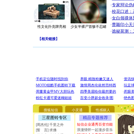
·
专家辩论伪
·
校花口述：
·
女白领祼体
·
曹颖印小天
性文化扑克牌亮相
少女半裸尸首惨不忍睹
·
诡秘莫测：
【
相关链接
】
[圣诞节]
你太多，
要平安！
搜狐短信
小灵通
性感丽人
[圣诞节]
三星图铃专区
精品专题推荐
能正大光明
都要快乐噢
短信企业通秀百变功能
[周杰伦] 千里之外
[圣诞节]
浪漫情怀一起漫步音乐
[誓 言] 求佛