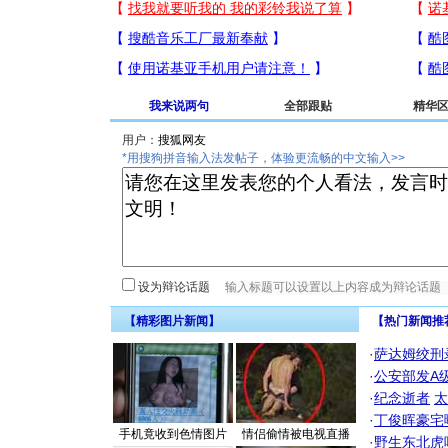
我来说两句
全部跟贴
精华
用户：
*用搜狗拼音输入法发帖子，体验更流畅的中文输入>>
设为辩论话题
【精彩图片新闻】
【热门新闻推
·
萨达姆绞刑
·
公安部发A
·
纪念逝者
太
·
丁俊晖豪宅
手机竟收到色情图片
情侣偷情被电视直播
·
野生东北虎