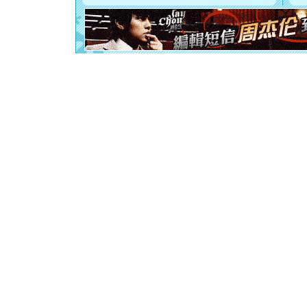
[元旦]
如
起；二是
离。水晶
[元旦]
当
泣，这痛
卖了。水
[春节]
风
颜！冬去
道一声平
[春节]
传
片叶子是
送你一棵