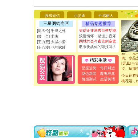
[圣诞节]
能正大光明
都要快乐噢
搜狐短信
小灵通
性感丽人
[圣诞节]
三星图铃专区
精品专题推荐
如意,快乐
[元旦]
看
短信企业通秀百变功能
[周杰伦] 千里之外
断电。爱
浪漫情怀一起漫步音乐
[誓 言] 求佛
你是我专
同城约会今夜告别寂寞
[王力宏] 大城小爱
[元旦]
如
敢来挑战你的球技吗？
[王心凌] 花的嫁纱
起；二是
离。水晶
精彩生活
[元旦]
当
泣，这痛
星座运势
每日财运
卖了。水
花边新闻
魔鬼辞典
今日运程
[春节]
风
情感测试
生活笑话
桃花运，
颜！冬去
道一声平
[春节]
传
片叶子是
送你一棵
[圣诞节]
你太多，
要平安！
[圣诞节]
能正大光明
都要快乐噢