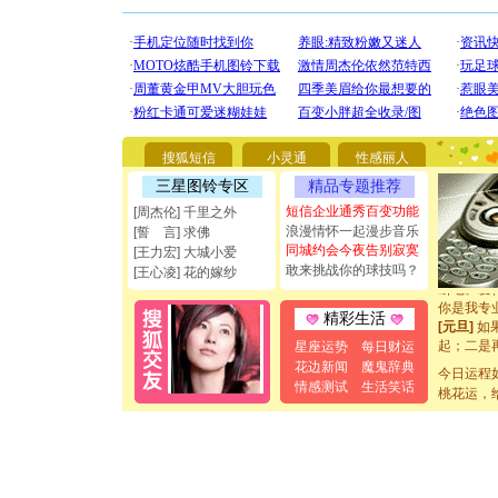
[圣诞节]
你太多，
要平安！
搜狐短信
小灵通
性感丽人
[圣诞节]
三星图铃专区
精品专题推荐
能正大光明
都要快乐噢
短信企业通秀百变功能
[周杰伦] 千里之外
[圣诞节]
浪漫情怀一起漫步音乐
[誓 言] 求佛
如意,快乐
同城约会今夜告别寂寞
[王力宏] 大城小爱
[元旦]
看
敢来挑战你的球技吗？
[王心凌] 花的嫁纱
断电。爱
你是我专
精彩生活
[元旦]
如
起；二是
星座运势
每日财运
离。水晶
花边新闻
魔鬼辞典
今日运程
[元旦]
当
情感测试
生活笑话
桃花运，
泣，这痛
卖了。水
[春节]
风
颜！冬去
道一声平
[春节]
传