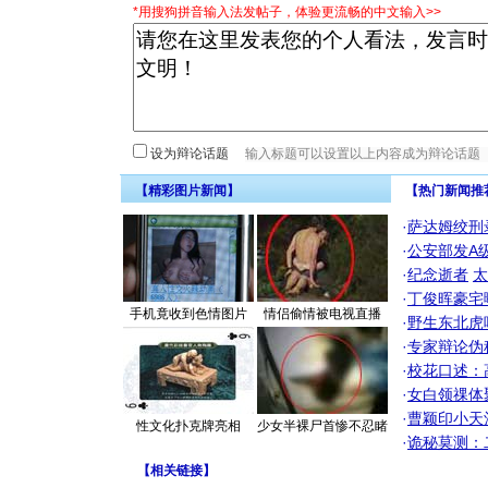
*用搜狗拼音输入法发帖子，体验更流畅的中文输入>>
设为辩论话题
【精彩图片新闻】
【热门新闻推
·
萨达姆绞刑
·
公安部发A
·
纪念逝者
太
·
丁俊晖豪宅
手机竟收到色情图片
情侣偷情被电视直播
·
野生东北虎
·
专家辩论伪
·
校花口述：
·
女白领祼体
·
曹颖印小天
性文化扑克牌亮相
少女半裸尸首惨不忍睹
·
诡秘莫测：
【
相关链接
】