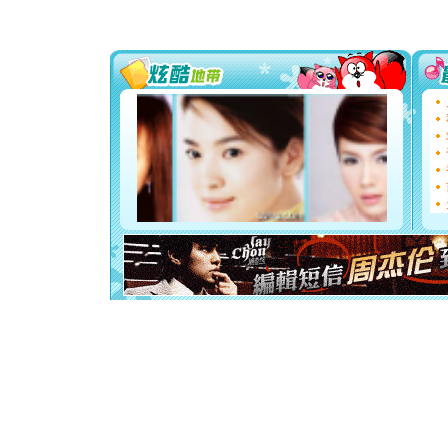
片叶子是
送你一棵
[圣诞节]
你太多，
要平安！
[圣诞节]
能正大光明
都要快乐噢
[圣诞节]
如意,快乐
[元旦]
看
断电。爱
你是我专
[元旦]
如
起；二是
离。水晶
[元旦]
当
泣，这痛
卖了。水
[春节]
风
颜！冬去
道一声平
[春节]
传
片叶子是
送你一棵