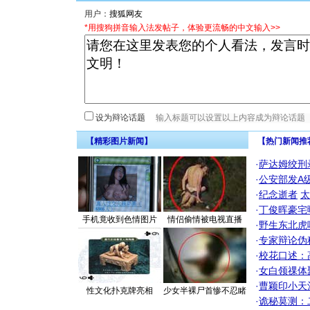
用户：
*用搜狗拼音输入法发帖子，体验更流畅的中文输入>>
设为辩论话题
【精彩图片新闻】
【热门新闻推
·
萨达姆绞刑
·
公安部发A
·
纪念逝者
太
·
丁俊晖豪宅
手机竟收到色情图片
情侣偷情被电视直播
·
野生东北虎
·
专家辩论伪
·
校花口述：
·
女白领祼体
·
曹颖印小天
性文化扑克牌亮相
少女半裸尸首惨不忍睹
·
诡秘莫测：