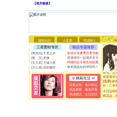
【
相关链接
】
[圣诞节]
你太多，
要平安！
搜狐短信
小灵通
性感丽人
[圣诞节]
三星图铃专区
精品专题推荐
能正大光明
短信企业通秀百变功能
都要快乐噢
[周杰伦] 千里之外
[圣诞节]
浪漫情怀一起漫步音乐
[誓 言] 求佛
如意,快乐
同城约会今夜告别寂寞
[王力宏] 大城小爱
[元旦]
看
敢来挑战你的球技吗？
[王心凌] 花的嫁纱
断电。爱
你是我专
精彩生活
[元旦]
如
起；二是
星座运势
每日财运
离。水晶
花边新闻
魔鬼辞典
今日运程
[元旦]
当
情感测试
生活笑话
桃花运，
泣，这痛
卖了。水
[春节]
风
颜！冬去
道一声平