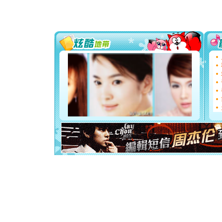
[春节]
传
片叶子是
送你一棵
[圣诞节]
你太多，
要平安！
[圣诞节]
能正大光明
都要快乐噢
[圣诞节]
如意,快乐
[元旦]
看
断电。爱
你是我专
[元旦]
如
起；二是
离。水晶
[元旦]
当
泣，这痛
卖了。水
[春节]
风
颜！冬去
道一声平
[春节]
传
片叶子是
送你一棵