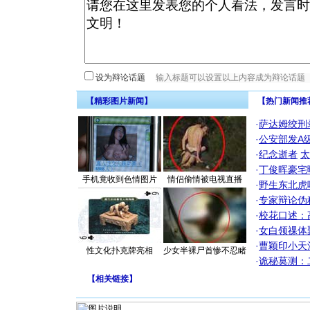
设为辩论话题
【精彩图片新闻】
【热门新闻推
·
萨达姆绞刑
·
公安部发A
·
纪念逝者
太
·
丁俊晖豪宅
手机竟收到色情图片
情侣偷情被电视直播
·
野生东北虎
·
专家辩论伪
·
校花口述：
·
女白领祼体
·
曹颖印小天
性文化扑克牌亮相
少女半裸尸首惨不忍睹
·
诡秘莫测：
【
相关链接
】