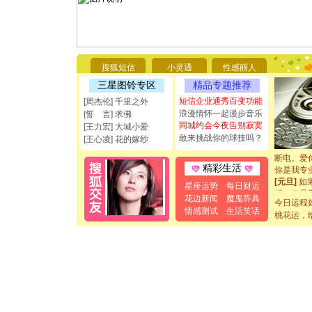
[圣诞节]
你太多，
搜狐短信
小灵通
性感丽人
要平安！
[圣诞节]
三星图铃专区
精品专题推荐
能正大光明
短信企业通秀百变功能
[周杰伦] 千里之外
都要快乐噢
浪漫情怀一起漫步音乐
[誓 言] 求佛
[圣诞节]
同城约会今夜告别寂寞
[王力宏] 大城小爱
如意,快乐
敢来挑战你的球技吗？
[王心凌] 花的嫁纱
[元旦]
看
断电。爱
你是我专
精彩生活
[元旦]
如
星座运势
每日财运
起；二是
花边新闻
魔鬼辞典
离。水晶
今日运程
情感测试
生活笑话
[元旦]
当
桃花运，
泣，这痛
卖了。水
[春节]
风
颜！冬去
道一声平
[春节]
传
片叶子是
送你一棵