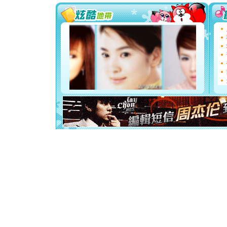
[圣诞节]
你太多，
要平安！
[圣诞节]
能正大光明
都要快乐噢
[圣诞节]
如意,快乐
[元旦]
看
断电。爱
你是我专
[元旦]
如
起；二是
离。水晶
[元旦]
当
泣，这痛
卖了。水
[春节]
风
颜！冬去
道一声平
[春节]
传
片叶子是
送你一棵