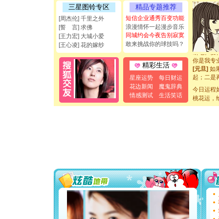
三星图铃专区
精品专题推荐
能正大光明
都要快乐噢
短信企业通秀百变功能
[周杰伦] 千里之外
[圣诞节]
浪漫情怀一起漫步音乐
[誓 言] 求佛
如意,快乐
同城约会今夜告别寂寞
[王力宏] 大城小爱
[元旦]
看
敢来挑战你的球技吗？
[王心凌] 花的嫁纱
断电。爱
你是我专
精彩生活
[元旦]
如
起；二是
星座运势
每日财运
离。水晶
花边新闻
魔鬼辞典
今日运程
[元旦]
当
情感测试
生活笑话
桃花运，
泣，这痛
卖了。水
[春节]
风
颜！冬去
道一声平
[春节]
传
片叶子是
送你一棵
[圣诞节]
你太多，
要平安！
[圣诞节]
能正大光明
都要快乐噢
[圣诞节]