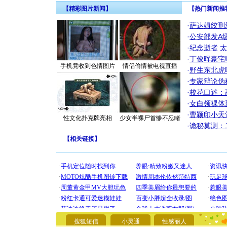
【精彩图片新闻】
【热门新闻推
·
萨达姆绞刑
·
公安部发A
·
纪念逝者
太
·
丁俊晖豪宅
手机竟收到色情图片
情侣偷情被电视直播
·
野生东北虎
·
专家辩论伪
·
校花口述：
·
女白领祼体
·
曹颖印小天
性文化扑克牌亮相
少女半裸尸首惨不忍睹
·
诡秘莫测：
【
相关链接
】
[圣诞节]
你太多，
要平安！
搜狐短信
小灵通
性感丽人
[圣诞节]