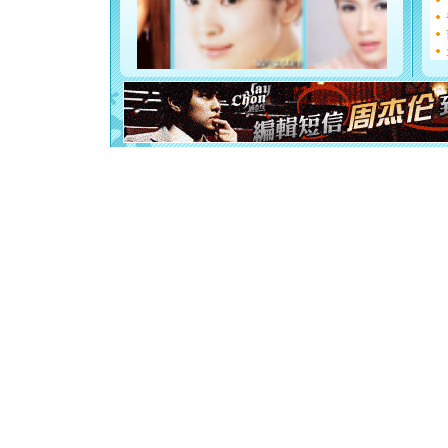
如意,快乐
[元旦]
看
断电。爱
你是我专
[元旦]
如
起；二是
离。水晶
[元旦]
当
泣，这痛
卖了。水
[春节]
风
颜！冬去
道一声平
[春节]
传
片叶子是
送你一棵