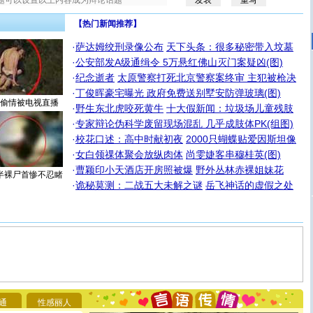
【热门新闻推荐】
·
萨达姆绞刑录像公布
天下头条：很多秘密带入坟墓
·
公安部发A级通缉令 5万悬红佛山灭门案疑凶(图)
·
纪念逝者
太原警察打死北京警察案终审 主犯被枪决
·
丁俊晖豪宅曝光 政府免费送别墅安防弹玻璃(图)
偷情被电视直播
·
野生东北虎咬死黄牛
十大假新闻：垃圾场儿童残肢
·
专家辩论伪科学废留现场混乱 几乎成肢体PK(组图)
·
校花口述：高中时献初夜
2000只蝴蝶贴爱因斯坦像
·
女白领祼体聚会放纵肉体
尚雯婕客串穆桂英(图)
·
曹颖印小天酒店开房照被爆
野外丛林赤裸姐妹花
半裸尸首惨不忍睹
·
诡秘莫测：二战五大未解之谜
岳飞神话的虚假之处
[圣诞节]
圣诞节到了，想想没什么送给你的，又不打算给
你太多，只有给你五千万：千万快乐！千万要健康！千万
要平安！千万要知足！千万不要忘记我！
[圣诞节]
不只这样的日子才会想起你,而是这样的日子才
能正大光明地骚扰你,告诉你,圣诞要快乐!新年要快乐!天天
都要快乐噢!
通
性感丽人
[圣诞节]
奉上一颗祝福的心,在这个特别的日子里,愿幸福,