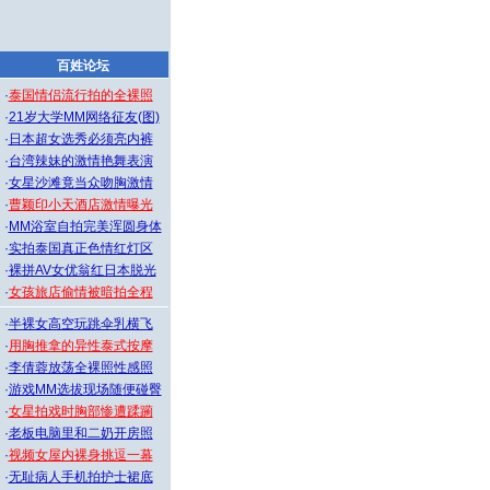
百姓论坛
·
泰国情侣流行拍的全裸照
·
21岁大学MM网络征友(图)
·
日本超女选秀必须亮内裤
·
台湾辣妹的激情艳舞表演
·
女星沙滩竟当众吻胸激情
·
曹颖印小天酒店激情曝光
·
MM浴室自拍完美浑圆身体
·
实拍泰国真正色情红灯区
·
裸拼AV女优翁红日本脱光
·
女孩旅店偷情被暗拍全程
·
半裸女高空玩跳伞乳横飞
·
用胸推拿的异性泰式按摩
·
李倩蓉放荡全裸照性感照
·
游戏MM选拔现场随便碰臀
·
女星拍戏时胸部惨遭蹂躏
·
老板电脑里和二奶开房照
·
视频女屋内裸身挑逗一幕
·
无耻病人手机拍护士裙底