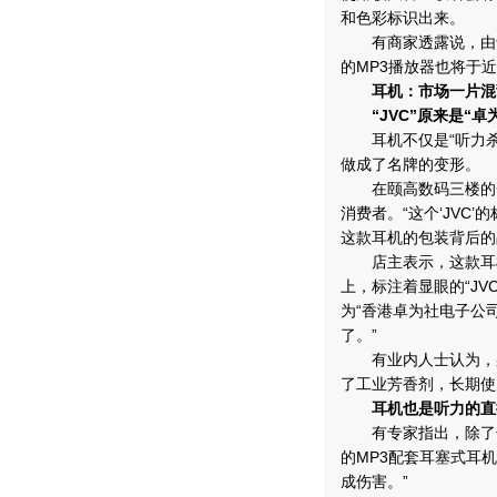
和色彩标识出来。
有商家透露说，由于
的MP3播放器也将于
耳机：市场一片混
“JVC”原来是“卓
耳机不仅是“听力杀
做成了名牌的变形。
在颐高数码三楼的一家
消费者。“这个‘JVC
这款耳机的包装背后的
店主表示，这款耳机
上，标注着显眼的“J
为“香港卓为社电子公
了。”
有业内人士认为，杂
了工业芳香剂，长期使
耳机也是听力的直
有专家指出，除了长
的MP3配套耳塞式耳
成伤害。”