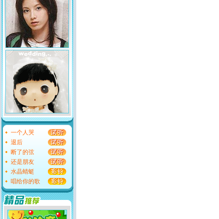
一个人哭
退后
断了的弦
还是朋友
水晶蜻蜓
唱给你的歌