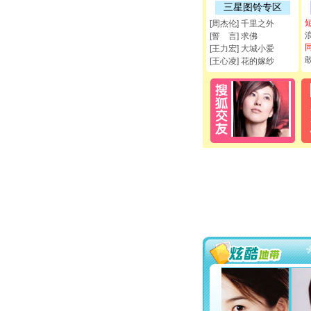
三星图铃专区
[周杰伦] 千里之外
[誓 言] 求佛
[王力宏] 大城小爱
[王心凌] 花的嫁纱