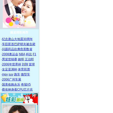
频道精彩推荐
·
纪念唐山大地震30周年
·
车臣匪首巴萨耶夫被击毙
·
问题药品欣弗危害数省
·
2008奥运会
NBA
科比
F1
·
男篮世锦赛
姚明
王治郅
·
2006年世界杯
刘翔
篮球
·
女足亚洲杯
体育彩票
·
mpv
suv
跑车
微型车
·
2006广州车展
·
国美收购永乐
奇瑞V5
·
蔡依林身着CPU芯片衣