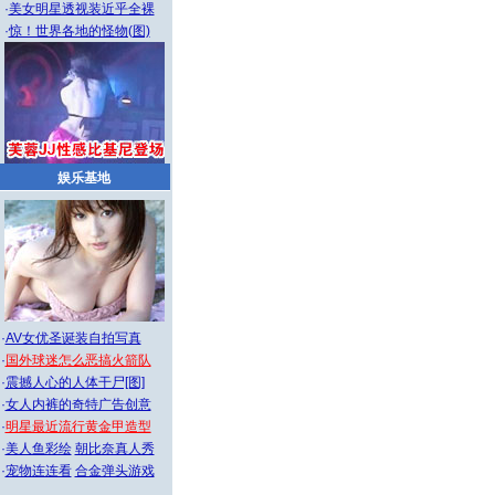
·
美女明星透视装近乎全裸
·
惊！世界各地的怪物(图)
娱乐基地
·
AV女优圣诞装自拍写真
·
国外球迷怎么恶搞火箭队
·
震撼人心的人体干尸[图]
·
女人内裤的奇特广告创意
·
明星最近流行黄金甲造型
·
美人鱼彩绘
朝比奈真人秀
·
宠物连连看
合金弹头游戏