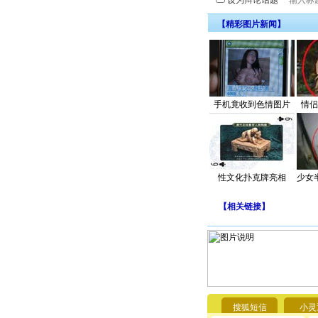
设为辩论话题
【精彩图片新闻】
手机竟收到色情图片
情侣
性文化扑克牌亮相
少女
【
相关链接
】
搜狐短信
小灵