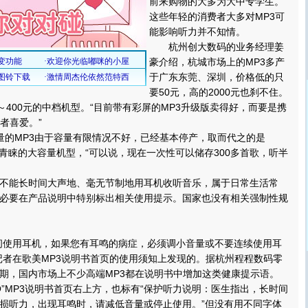
前来购物的大多为大中专学生。
这些年轻的消费者大多对MP3可
能影响听力并不知情。
杭州创大数码的业务经理姜
豪介绍，杭城市场上的MP3多产
于广东东莞、深圳，价格低的只
要50元，高的2000元也刹不住。
～400元的中档机型。“目前带有彩屏的MP3升级版卖得好，而要是携
者喜爱。”
的MP3由于容量有限情况不好，已经基本停产，取而代之的是
客青睐的大容量机型，“可以说，现在一次性可以储存300多首歌，听半
能长时间大声地、毫无节制地用耳机收听音乐，属于日常生活常
必要在产品说明中特别标出相关使用提示。国家也没有相关强制性规
使用耳机，如果您有耳鸣的病症，必须调小音量或不要连续使用耳
记者在歌美MP3说明书首页的使用须知上发现的。据杭州程程数码零
期，国内市场上不少高端MP3都在说明书中增加这类健康提示语。
”MP3说明书首页右上方，也标有“保护听力说明：医生指出，长时间
损听力，出现耳鸣时，请减低音量或停止使用。”但没有用不同字体