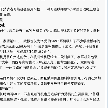
消费者可能改变使用习惯，一种可连续播放3小时后自动终止放音
近期面市。
乱
为社”
手”，甚至还有厂家将耳机名字明目张胆地取成了名牌的谐音，商标
店铺中，一款标价仅为25元的“JVC”耳机吸引了不少学生模样的
’的标志怎么那么像LG啊！”一位男生率先提出了质疑。果然，仔细看看
品牌名称，竟然赫然印着“卓为社”。
是从广州进的货，在杭州销售已经有一段时间了。在耳机外包装
VC”大字，而圆形商标也与LG相差无几，但背面的生产厂家则标注
司”，一位过路的消费者说，“要是匆匆忙忙，说不定就当作LG买下
牌耳机不仅收听效果差，而且采用再生塑料制作外壳，有的还添加
用会引起人体的皮肤过敏，导致中耳炎甚至诱使皮肤癌变。
接“杀手”
时间听MP3，不当佩戴耳机也是造成听力受损的主要原因。“普通
机被直接塞进耳孔里，能将声音信号提高9分贝，时间长了会对耳膜造