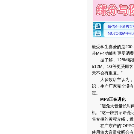
最受学生喜爱的是200
带MP4功能则更受消费
据了解，128M容量
512M、1G等更受顾
天不会有重复。”
大多数店主认为，不
识，生产厂家完全没有
定。
MP3正在进化
“避免大音量长时间
机。”这一段提示语是
售专柜的黄程介绍，近
在广东产的“OPPO
使用较大音量收听会有