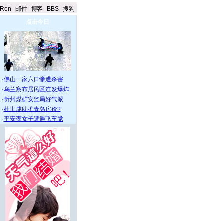
aRen
-
邮件
-
博客
-
BBS
-
搜狗
点击今日
·
佛山一家六口惨遭杀害
·
乌兰察布居民区连发爆炸
·
忻州煤矿安监局好气派
·
杜世成助推青岛房价?
·
平安夜女子遭遇飞车党