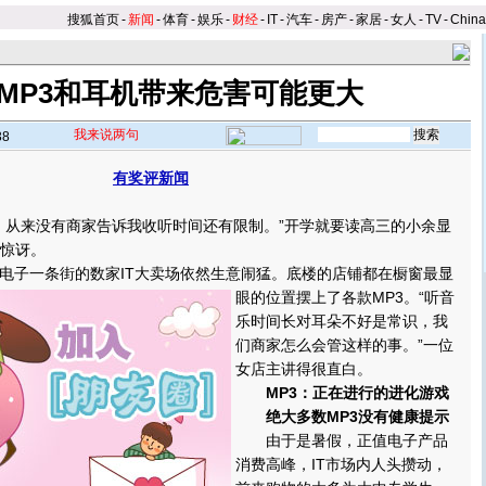
搜狐首页
-
新闻
-
体育
-
娱乐
-
财经
-
IT
-
汽车
-
房产
-
家居
-
女人
-
TV
-
Chin
MP3和耳机带来危害可能更大
我来说两句
38
有奖评新闻
】
从来没有商家告诉我收听时间还有限制。”开学就要读高三的小余显
很惊讶。
子一条街的数家IT大卖场依然生意闹猛。底楼的店铺都在橱窗最显
眼的位置摆上了各款MP3。
“听音
乐时间长对耳朵不好是常识，我
们商家怎么会管这样的事。”一位
女店主讲得很直白。
MP3：正在进行的进化游戏
绝大多数MP3没有健康提示
由于是暑假，正值电子产品
消费高峰，IT市场内人头攒动，