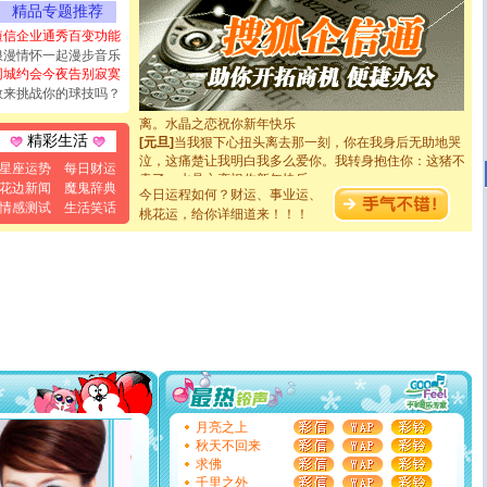
如意,快乐,鲜花,一切美好的祝愿与你同在.圣诞快乐!
精品专题推荐
[元旦]
看到你我会触电；看不到你我要充电；没有你我会
短信企业通秀百变功能
断电。爱你是我职业，想你是我事业，抱你是我特长，吻
浪漫情怀一起漫步音乐
你是我专业！水晶之恋祝你新年快乐
同城约会今夜告别寂寞
[元旦]
如果上天让我许三个愿望，一是今生今世和你在一
敢来挑战你的球技吗？
起；二是再生再世和你在一起；三是三生三世和你不再分
离。水晶之恋祝你新年快乐
[元旦]
当我狠下心扭头离去那一刻，你在我身后无助地哭
精彩生活
泣，这痛楚让我明白我多么爱你。我转身抱住你：这猪不
星座运势
每日财运
卖了。水晶之恋祝你新年快乐。
[春节]
风柔雨润好月圆，半岛铁盒伴身边，每日尽显开心
花边新闻
魔鬼辞典
今日运程如何？财运、事业运、
颜！冬去春来似水如烟，劳碌人生需尽欢！听一曲轻歌，
情感测试
生活笑话
桃花运，给你详细道来！！！
道一声平安！新年吉祥万事如愿
[春节]
传说薰衣草有四片叶子：第一片叶子是信仰，第二
片叶子是希望，第三片叶子是爱情，第四片叶子是幸运。
送你一棵薰衣草，愿你新年快乐！
[圣诞节]
圣诞节到了，想想没什么送给你的，又不打算给
你太多，只有给你五千万：千万快乐！千万要健康！千万
要平安！千万要知足！千万不要忘记我！
[圣诞节]
不只这样的日子才会想起你,而是这样的日子才
能正大光明地骚扰你,告诉你,圣诞要快乐!新年要快乐!天天
都要快乐噢!
[圣诞节]
奉上一颗祝福的心,在这个特别的日子里,愿幸福,
如意,快乐,鲜花,一切美好的祝愿与你同在.圣诞快乐!
月亮之上
[元旦]
看到你我会触电；看不到你我要充电；没有你我会
秋天不回来
断电。爱你是我职业，想你是我事业，抱你是我特长，吻
求佛
你是我专业！水晶之恋祝你新年快乐
千里之外