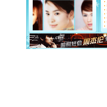
[圣诞节]
能正大光明
都要快乐噢
[圣诞节]
如意,快乐
[元旦]
看
断电。爱
你是我专
[元旦]
如
起；二是
离。水晶
[元旦]
当
泣，这痛
卖了。水
[春节]
风
颜！冬去
道一声平
[春节]
传
片叶子是
送你一棵