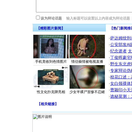
设为辩论话题
【精彩图片新闻】
【热门新闻推
·
萨达姆绞刑
·
公安部发A
·
纪念逝者
太
·
丁俊晖豪宅
手机竟收到色情图片
情侣偷情被电视直播
·
野生东北虎
·
专家辩论伪
·
校花口述：
·
女白领祼体
·
曹颖印小天
性文化扑克牌亮相
少女半裸尸首惨不忍睹
·
诡秘莫测：
【
相关链接
】