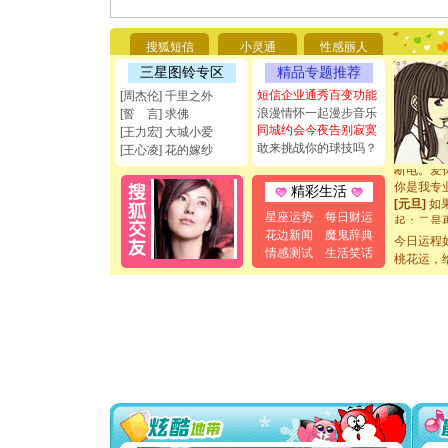
[圣诞节]
你太多，
要平安！
搜狐短信
小灵通
性感丽人
[圣诞节]
三星图铃专区
精品专题推荐
能正大光明
短信企业通秀百变功能
都要快乐噢
[周杰伦] 千里之外
[圣诞节]
浪漫情怀一起漫步音乐
[誓 言] 求佛
如意,快乐
同城约会今夜告别寂寞
[王力宏] 大城小爱
[元旦]
看
敢来挑战你的球技吗？
[王心凌] 花的嫁纱
断电。爱
你是我专
精彩生活
[元旦]
如
起；二是
星座运势
每日财运
离。水晶
花边新闻
魔鬼辞典
今日运程
[元旦]
当
情感测试
生活笑话
桃花运，
泣，这痛
卖了。水
[春节]
风
颜！冬去
道一声平
[春节]
传
片叶子是
送你一棵
[圣诞节]
你太多，
要平安！