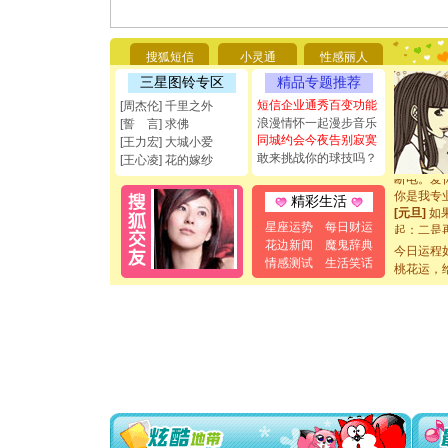
[圣诞节]
你太多，
要平安！
搜狐短信
小灵通
性感丽人
[圣诞节]
三星图铃专区
精品专题推荐
能正大光明
都要快乐噢
短信企业通秀百变功能
[周杰伦] 千里之外
[圣诞节]
浪漫情怀一起漫步音乐
[誓 言] 求佛
如意,快乐
同城约会今夜告别寂寞
[王力宏] 大城小爱
[元旦]
看
敢来挑战你的球技吗？
[王心凌] 花的嫁纱
断电。爱
你是我专
精彩生活
[元旦]
如
起；二是
星座运势
每日财运
离。水晶
花边新闻
魔鬼辞典
今日运程
[元旦]
当
情感测试
生活笑话
桃花运，
泣，这痛
卖了。水
[春节]
风
颜！冬去
道一声平
[春节]
传
片叶子是
送你一棵
[圣诞节]
你太多，
要平安！