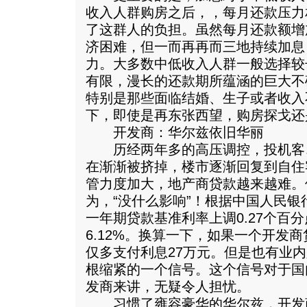
收入人群购房之后，，每月还款压力
了这群人的负担。虽然每月还款额增
济困难，但一而再再而三地持续加息
力。大多数中低收入人群一般选择较
有限，漫长的还款期所蕴涵的巨大不
特别是那些面临结婚、生子或者收入
下，即使是再东张西望，购房探戈还
开发商：华尔兹依旧华丽
历经两年多的高压调控，投机客
在渐渐被挤掉，楼市逐渐回复到自住
管力度加大，地产商贷款越来越难。
为，“没什么影响”！根据中国人民
一年期贷款基准利率上调0.27个百分
6.12%。换算一下，如果一个开发
仅多支付利息27万元。但是也有业
根缩紧的一个信号。这个信号对于国
发商来讲，无疑令人担忧。
习惯了雍容豪华的华尔兹，开发