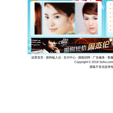
[圣诞节]
能正大光明
都要快乐噢
[圣诞节]
如意,快乐
[元旦]
看
断电。爱
你是我专
[元旦]
如
起；二是
离。水晶
[元旦]
当
泣，这痛
设置首页
-
搜狗输入法
-
支付中心
-
搜狐招聘
-
广告服务
-
客
卖了。水
Copyright © 2018 Sohu.com I
[春节]
风
搜狐不良信息举
颜！冬去
道一声平
[春节]
传
片叶子是
送你一棵