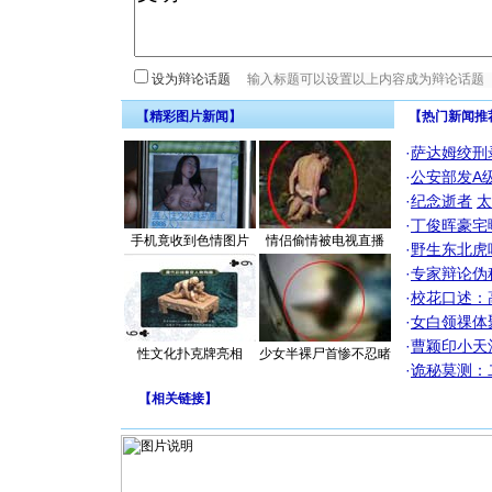
设为辩论话题
【精彩图片新闻】
【热门新闻推
·
萨达姆绞刑
·
公安部发A
·
纪念逝者
太
·
丁俊晖豪宅
手机竟收到色情图片
情侣偷情被电视直播
·
野生东北虎
·
专家辩论伪
·
校花口述：
·
女白领祼体
·
曹颖印小天
性文化扑克牌亮相
少女半裸尸首惨不忍睹
·
诡秘莫测：
【
相关链接
】