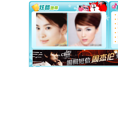
要平安！
[圣诞节]
能正大光明
都要快乐噢
[圣诞节]
如意,快乐
[元旦]
看
断电。爱
你是我专
[元旦]
如
起；二是
离。水晶
[元旦]
当
泣，这痛
卖了。水
[春节]
风
颜！冬去
道一声平
[春节]
传
片叶子是
送你一棵