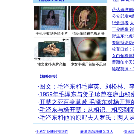
·
萨达姆绞刑
·
公安部发A
·
纪念逝者
太
·
丁俊晖豪宅
手机竟收到色情图片
情侣偷情被电视直播
·
野生东北虎
·
专家辩论伪
·
校花口述：
·
女白领祼体
·
曹颖印小天
性文化扑克牌亮相
少女半裸尸首惨不忍睹
·
诡秘莫测：
【
相关链接
】
·
图文：毛泽东和毛岸英、刘松林、
·
1959年毛泽东与贺子珍曾在庐山秘
·
开慧之死百身莫赎 毛泽东对杨开慧
·
毛泽东与杨开慧：从相识、相恋到
·
毛泽东和他的原配夫人罗氏：两人