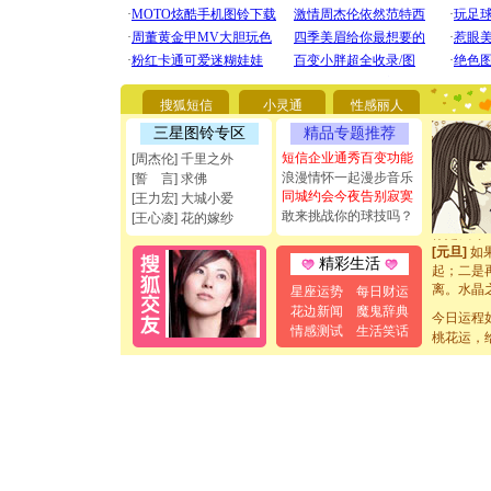
[圣诞节]
你太多，
要平安！
[圣诞节]
搜狐短信
小灵通
性感丽人
能正大光明
三星图铃专区
精品专题推荐
都要快乐噢
[圣诞节]
短信企业通秀百变功能
[周杰伦] 千里之外
如意,快乐
浪漫情怀一起漫步音乐
[誓 言] 求佛
[元旦]
看
同城约会今夜告别寂寞
[王力宏] 大城小爱
断电。爱
敢来挑战你的球技吗？
[王心凌] 花的嫁纱
你是我专
[元旦]
如
精彩生活
起；二是
离。水晶
星座运势
每日财运
[元旦]
当
花边新闻
魔鬼辞典
今日运程
泣，这痛
情感测试
生活笑话
卖了。水
桃花运，
[春节]
风
颜！冬去
道一声平
[春节]
传
片叶子是
送你一棵
[圣诞节]
你太多，